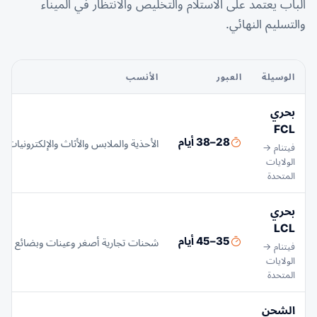
الباب يعتمد على الاستلام والتخليص والانتظار في الميناء
والتسليم النهائي.
الوسيلة
العبور
الأنسب
بحري
FCL
28–38 أيام
الأحذية والملابس والأثاث والإلكترونيات و
فيتنام →
الولايات
المتحدة
بحري
LCL
35–45 أيام
شحنات تجارية أصغر وعينات وبضائع مجم
فيتنام →
الولايات
المتحدة
الشحن