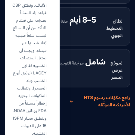
الألياف. وتطبّق CBP
قواعد بلد المنشأ
5–8 أيام
بصرامة على فيتنام
نطاق
معتاد
التخطيط
للتأكد من أن البضائع
الجوي
ليست سلعاً صينية
يُعاد شحنها عبر
فيتنام. ويجب أن
تمتثل المنتجات
شامل
نموذج
مراجعة التوجيه
الخشبية لقانون
عرض
LACEY (توثيق أنواع
السعر
الخشب وبلد
المصدر). وتتطلب
المأكولات البحرية
راجع مكوّنات رسوم HTS
إخطاراً مسبقاً من
الأمريكية الموثّقة
FDA ووثائق NOAA.
وينطبق معيار ISPM
15 على العبوات
الخشبية.