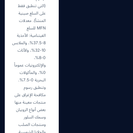
(التي تنطبق فقط
على السلع صينية
المنشأ). معدلات
MFN للسلع
الفيتنامية: الأحذية
8-37.5%، والملابس
10-32%، والأثاث
0-8%،
والإلكترونيات عموماً
0%، والمأكولات
البحرية 0-7.5%.
وتنطبق رسوم
مكافحة الإغراق على
منتجات معينة منها
بعض أنواع الروبيان
وسمك السلور
ومنتجات الصلب
والخلايا الشمسية.