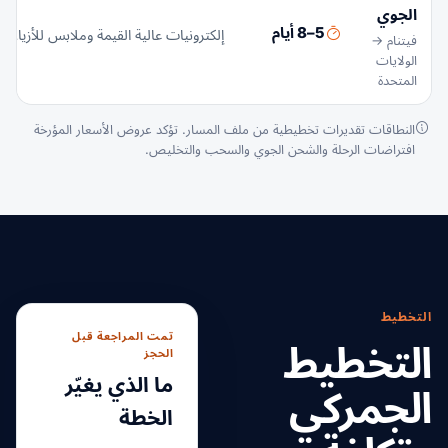
الجوي
5–8 أيام
إلكترونيات عالية القيمة وملابس للأزياء 
فيتنام →
الولايات
المتحدة
النطاقات تقديرات تخطيطية من ملف المسار. تؤكد عروض الأسعار المؤرخة
افتراضات الرحلة والشحن الجوي والسحب والتخليص.
التخطيط
تمت المراجعة قبل
التخطيط
الحجز
ما الذي يغيّر
الجمركي
الخطة