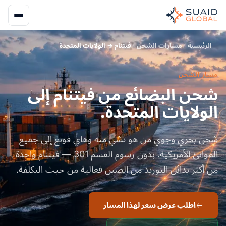
الرئيسية
مسارات الشحن
فيتنام → الولايات المتحدة
مسار الشحن
شحن البضائع من فيتنام إلى
الولايات المتحدة.
شحن بحري وجوي من هو تشي منه وهاي فونغ إلى جميع
الموانئ الأمريكية. بدون رسوم القسم 301 — فيتنام واحدة
من أكثر بدائل التوريد من الصين فعالية من حيث التكلفة.
اطلب عرض سعر لهذا المسار