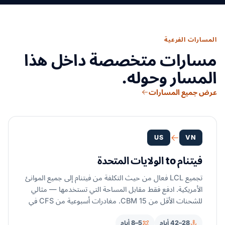
المسارات الفرعية
مسارات متخصصة داخل هذا
المسار وحوله.
عرض جميع المسارات
US
VN
فيتنام to الولايات المتحدة
تجميع LCL فعال من حيث التكلفة من فيتنام إلى جميع الموانئ
الأمريكية. ادفع فقط مقابل المساحة التي تستخدمها — مثالي
للشحنات الأقل من 15 CBM. مغادرات أسبوعية من CFS في
هو تشي منه وهاي فونغ ودا نانغ إلى جميع الموانئ الأمريكية
28–42 أيام
5–8 أيام
الكبرى.