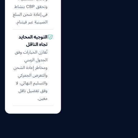
وتحقق CBP بنشاط
في إعادة شحن السلع
الصينية عبر فيتنام.
التوجيه المحايد
تجاه الناقل
تُقارَن الخيارات وفق
الجدول الزمني
ومخاطر إعادة الشحن
والتعرض الجمركي
والتسليم النهائي، لا
وفق تفضيل ناقل
معين.