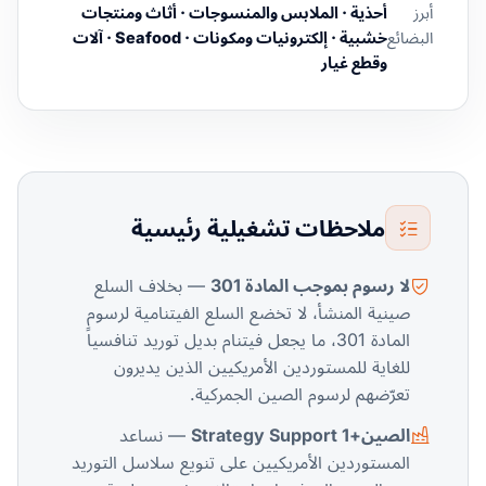
أبرز
أحذية · الملابس والمنسوجات · أثاث ومنتجات
البضائع
خشبية · إلكترونيات ومكونات · Seafood · آلات
وقطع غيار
ملاحظات تشغيلية رئيسية
لا رسوم بموجب المادة 301
— بخلاف السلع
صينية المنشأ، لا تخضع السلع الفيتنامية لرسوم
المادة 301، ما يجعل فيتنام بديل توريد تنافسياً
للغاية للمستوردين الأمريكيين الذين يديرون
تعرّضهم لرسوم الصين الجمركية.
الصين+1 Strategy Support
— نساعد
المستوردين الأمريكيين على تنويع سلاسل التوريد