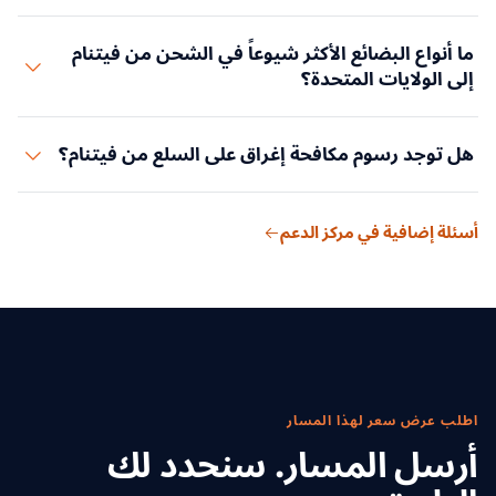
جنوب فيتنام.
أو تُعالَج معالجة طفيفة. وتجري CBP تدقيقات للمصانع وتراجع
تشمل المستندات المطلوبة: ISF، والفاتورة التجارية، وقائمة التعبئة،
سجلات الإنتاج، وقد تصدر أوامر حجب الإفراج عن البضائع المشتبه
ما أنواع البضائع الأكثر شيوعاً في الشحن من فيتنام
وبوليصة الشحن، ونموذج CBP 7501، وإقرار المنسوجات (للملابس
بتزوير منشئها. وتقدّم Suaid Global المشورة للمستوردين بشأن
إلى الولايات المتحدة؟
والمنسوجات). وتتطلب المنتجات الخشبية وثائق قانون LACEY.
متطلبات التوثيق للصمود أمام تدقيق CBP.
وتتطلب المأكولات البحرية إخطاراً مسبقاً من FDA ووثائق سلسلة
تشمل
أبرز صادرات فيتنام إلى الولايات المتحدة
الأحذية (تصنّع
الحيازة. وعند المطالبة بمعاملة تفضيلية بموجب أي برنامج، تلزم
هل توجد رسوم مكافحة إغراق على السلع من فيتنام؟
Nike وAdidas بكثافة في فيتنام)، والملابس والمنسوجات، والأثاث
شهادة المنشأ المعمول بها.
والمنتجات الخشبية، والإلكترونيات والمكونات (لدى Samsung
نعم. توجد أوامر رسوم مكافحة إغراق على عدة فئات من الصادرات
وIntel عمليات فيتنامية كبرى)، والمأكولات البحرية (الروبيان وسمك
أسئلة إضافية في مركز الدعم
الفيتنامية، منها: الروبيان (أنواع معينة)، وسمك السلور/الباسا،
السلور)، وقطع الآلات، ومنتجات المطاط. وتظل الولايات المتحدة
ومنتجات الصلب (أنواع معينة)، والخلايا الشمسية، وأكياس البولي
باستمرار أكبر سوق تصديري لفيتنام.
إيثيلين. وينبغي للمستوردين التحقق من أوامر ADD/CVD السارية
على رموز HTS الخاصة بهم قبل الشحن. ويحتفظ شركاؤنا من
الوسطاء الجمركيين بقواعد بيانات محدّثة لرسوم ADD/CVD لإرشاد
العملاء.
اطلب عرض سعر لهذا المسار
أرسل المسار. سنحدد لك