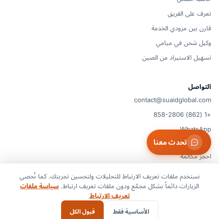
تعرف على الفريق
قارن بين مزودي الخدمة
وكيل شحن في ميامي
تسهيل الاستيراد من الصين
التواصل
contact@suaidglobal.com
+1 (862) 858-2806
WhatsApp
تحدث معنا
الولايات المتحدة
احجز مكالمة
نستخدم ملفات تعريف الارتباط للتحليلات ولتحسين تجربتك. كما نُحصي
الزيارات دائماً بشكل مجمّع ودون ملفات تعريف ارتباط.
سياسة ملفات
© 2026 Suaid LLC — الولايات المتحدة
شروط الخدمة
سياسة الخصوصية
تعريف الارتباط
سياسة ملفات تعريف الارتباط
تفضيلات ملفات تعريف الارتباط
إخلاء المسؤولية
الأساسية فقط
قبول الكل
جميع الحقوق محفوظة