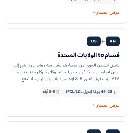
عرض المسار
US
VN
فيتنام to الولايات المتحدة
ننسق الشحن الجوي من مدينة هو تشي منه وهانوي ودا نانغ إلى
لوس أنجلوس وشيكاغو ونيويورك، عبر وكلاء شركاء معتمدين من
IATA. يستغرق العبور 5–8 أيام من الباب إلى الباب. لا تدفع
البضائع الفيتنامية المنشأ تعريفات المادة 301، ويتولى شركاء
28–45 يومًا (بديل FCL/LCL)
5–8 أيام
الوساطة الجمركية المرخصون تخليصك الجمركي. اختر الشحن
الجوي عندما تكون السرعة أهم من التكلفة لكل كيلوغرام.
عرض المسار