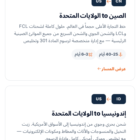
US
CN
الصين to الولايات المتحدة
خط التجارة الأعلى حجماً في العالم. حلول كاملة لشحنات FCL
وLCL والشحن الجوي والشحن السريع من جميع الموانئ الصينية
الرئيسية — مع إدارة متخصصة لرسوم المادة 301 وتخليص
جمركي.
25–40 أيام
3–6 أيام
عرض المسار
US
ID
إندونيسيا to الولايات المتحدة
شحن بحري وجوي من إندونيسيا إلى الأسواق الأمريكية. زيت
النخيل والمنسوجات والأثاث والمطاط ومكونات الإلكترونيات —
مع تخليص جمركي أمريكي كامل وإدارة الرسوم.