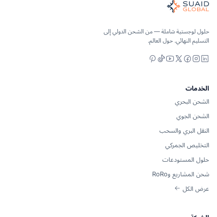
نسق شحن مستقل للخدمات البحرية والجوية والأرضية والجمارك والتخزين
لمحيط والجو والأرض - مقارنة الناقلات بشكل محايد، ونقلها بشكل شا
Suaid Glob لا تبيع سعة الناقل. تتم مقارنة كل مسار عبر المحيط والجو والداخل والجمارك وشركاء التخزين، ثم يتم تنسيقه من خلال مالك تشغيل واحد بدءًا من الطلب وحتى التسليم.
حلول لوجستية شاملة — من الشحن الدولي إلى
التسليم النهائي. حول العالم.
Pinterest
YouTube
TikTok
Facebook
Instagram
LinkedIn
X
الخدمات
الشحن البحري
الشحن الجوي
النقل البري والسحب
التخليص الجمركي
حلول المستودعات
شحن المشاريع وRoRo
عرض الكل