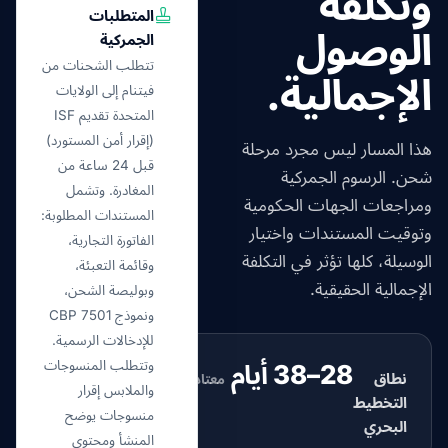
وتكلفة
المتطلبات
الوصول
الجمركية
تتطلب الشحنات من
الإجمالية.
فيتنام إلى الولايات
المتحدة تقديم ISF
(إقرار أمن المستورد)
هذا المسار ليس مجرد مرحلة
قبل 24 ساعة من
شحن. الرسوم الجمركية
المغادرة. وتشمل
ومراجعات الجهات الحكومية
المستندات المطلوبة:
وتوقيت المستندات واختيار
الفاتورة التجارية،
الوسيلة، كلها تؤثر في التكلفة
وقائمة التعبئة،
الإجمالية الحقيقية.
وبوليصة الشحن،
ونموذج CBP 7501
للإدخالات الرسمية.
وتتطلب المنسوجات
28–38 أيام
نطاق
معتاد
والملابس إقرار
التخطيط
منسوجات يوضح
البحري
المنشأ ومحتوى