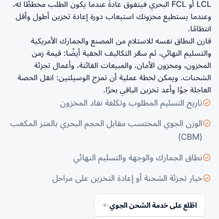
LCL أو FCL البحري فيتفوق عادةً عندما يكون الطلب مخططًا له،
وعندما يستطيع مخزونك استيعاب دورة إعادة تخزين أطول وأقل
انتظامًا.
قارن النطاق نفسه للاستلام من المصنع والجمارك الأمريكية
والتسليم النهائي، ثم سعّر التكاليف الخفية أيضًا: قيمة زمن
المخزون، ومخزون الأمان، والمبيعات الفائتة، وأعمال تجزئة
الشحنات. ويمكن لخطة عملية أن تمزج الوسيلتين: انقل الحصة
العاجلة جوًا وأعد تخزين الباقي بحرًا.
تاريخ التسليم المطلوب وتكلفة نفاد المخزون
الوزن الجوي المحتسب مقابل الحجم البحري بالمتر المكعب
(CBM)
نطاق الجمارك والوجهة والتسليم النهائي
خيار تجزئة الشحنة أو إعادة التخزين على مراحل
اطّلع على خدمة الشحن الجوي