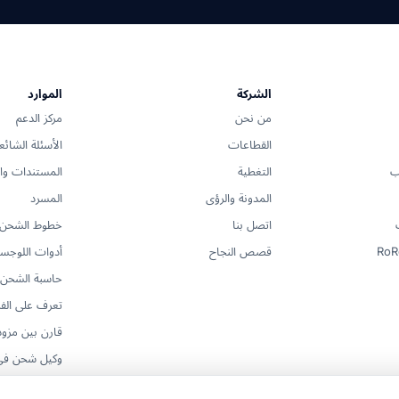
 العالمية. توجيه محايد للناقل، فريق واحد مسؤول، لا يوجد قفل للنا
الشركة
الموارد
مل، وتنسيقها من الباب إلى الباب من قبل فريق واحد مسؤول.
من نحن
مركز الدعم
القطاعات
الأسئلة الشائع
ب
التغطية
المستندات وال
المدونة والرؤى
المسرد
اتصل بنا
خطوط الشحن
قصص النجاح
أدوات اللوجس
حاسبة الشحن
تعرف على الف
قارن بين مزود
وكيل شحن في
تسهيل الاستي