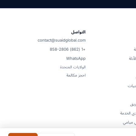
قل.
التواصل
contact@suaidglobal.com
ة
+1 (862) 858-2806
أدلة
WhatsApp
الولايات المتحدة
احجز مكالمة
تيات
ريق
ي الخدمة
 ميامي
راد من الصين