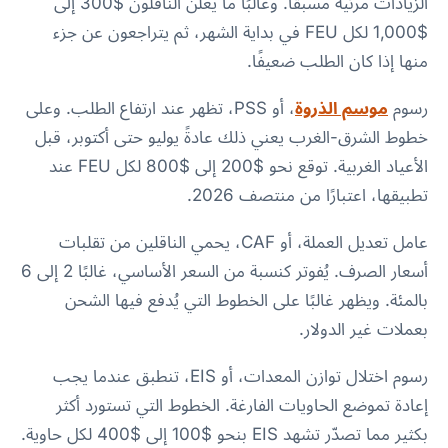
الزيادات مرئية مسبقًا. وغالبًا ما يعلن الناقلون $300 إلى
$1,000 لكل FEU في بداية الشهر، ثم يتراجعون عن جزء
منها إذا كان الطلب ضعيفًا.
رسوم
موسم الذروة
، أو PSS، تظهر عند ارتفاع الطلب. وعلى
خطوط الشرق-الغرب يعني ذلك عادةً يوليو حتى أكتوبر، قبل
الأعياد الغربية. توقع نحو $200 إلى $800 لكل FEU عند
تطبيقها، اعتبارًا من منتصف 2026.
عامل تعديل العملة، أو CAF، يحمي الناقلين من تقلبات
أسعار الصرف. يُفوتر كنسبة من السعر الأساسي، غالبًا 2 إلى 6
بالمئة. ويظهر غالبًا على الخطوط التي يُدفع فيها الشحن
بعملات غير الدولار.
رسوم اختلال توازن المعدات، أو EIS، تنطبق عندما يجب
إعادة تموضع الحاويات الفارغة. الخطوط التي تستورد أكثر
بكثير مما تصدّر تشهد EIS بنحو $100 إلى $400 لكل حاوية.