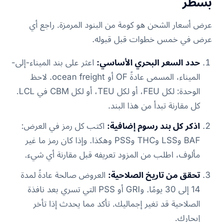
بسطر
عرض أسعار الشحن هو كومة من البنود المرمزة. راجع أي
عرض في خمس خطوات قبل قبوله.
حدد السعر البحري الأساسي:
اعثر على بند الميناء-إلى-
الميناء، المسمى عادةً OF أو ocean freight. لاحظ
الوحدة: لكل FEU، أو لكل TEU، أو لكل CBM في LCL.
كل مقارنة تبدأ من هذا البند.
اذكر كل بند رسوم إضافية:
اكتب كل رمز في العرض:
BAF وLSS وTHC وPSS وهكذا. وإذا كان رمز ما غير
مألوف، اطلب من المزود تعريفه قبل مقارنة أي شيء.
تحقق من تاريخ الصلاحية:
العروض صالحة عادةً لمدة
14 إلى 30 يومًا. وGRI أو PSS التي تسري بعد نافذة
الصلاحية قد تغير إجماليك. تأكد مما يحدث إذا تأخر
إبحارك.