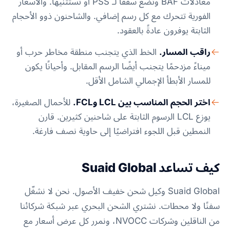
معادلات BAF وتضع سقفًا لـ PSS أو تستثنيها. والأسعار
الفورية تتحرك مع كل رسم إضافي. والشاحنون ذوو الأحجام
الثابتة يوفرون عادةً بالعقود.
راقب المسار.
الخط الذي يتجنب منطقة مخاطر حرب أو
ميناءً مزدحمًا يتجنب أيضًا الرسم المقابل. وأحيانًا يكون
للمسار الأبطأ الإجمالي الشامل الأقل.
اختر الحجم المناسب بين LCL وFCL.
للأحمال الصغيرة،
يوزع LCL الرسوم الثابتة على شاحنين كثيرين. قارن
النمطين قبل اللجوء افتراضيًا إلى حاوية نصف فارغة.
كيف تساعد Suaid Global
Suaid Global وكيل شحن خفيف الأصول. نحن لا نشغّل
سفنًا ولا محطات. نشتري الشحن البحري عبر شبكة شركائنا
من الناقلين وشركات NVOCC، ونمرر كل عرض أسعار مع