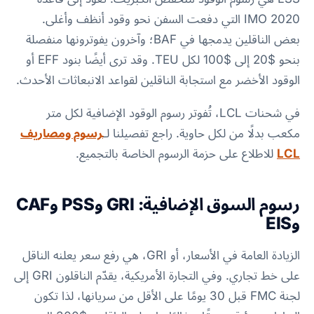
IMO 2020 التي دفعت السفن نحو وقود أنظف وأغلى.
بعض الناقلين يدمجها في BAF؛ وآخرون يفوترونها منفصلة
بنحو $20 إلى $100 لكل TEU. وقد ترى أيضًا بنود EFF أو
الوقود الأخضر مع استجابة الناقلين لقواعد الانبعاثات الأحدث.
في شحنات LCL، تُفوتر رسوم الوقود الإضافية لكل متر
مكعب بدلًا من لكل حاوية. راجع تفصيلنا لـ
رسوم ومصاريف
LCL
للاطلاع على حزمة الرسوم الخاصة بالتجميع.
رسوم السوق الإضافية: GRI وPSS وCAF
وEIS
الزيادة العامة في الأسعار، أو GRI، هي رفع سعر يعلنه الناقل
على خط تجاري. وفي التجارة الأمريكية، يقدّم الناقلون GRI إلى
لجنة FMC قبل 30 يومًا على الأقل من سريانها، لذا تكون