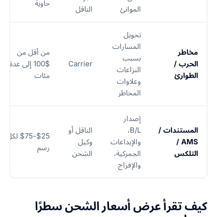
حاوية
الموانئ
الناقل
تحويل
المسارات
مخاطر
من أقل من
بسبب
الحرب /
Carrier
$100 إلى عدة
النزاعات
الطوارئ
مئات
وعلاوات
المخاطر
إصدار
المستندات /
B/L،
الناقل أو
$25-$75 لكل
AMS /
والإيداعات
وكيل
رسم
التلكس
الجمركية،
الشحن
والإفراج
كيف تقرأ عرض أسعار الشحن سطرًا