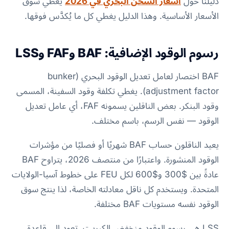
دليلنا حول
أسعار الشحن البحري في 2026
يغطي سوق
الأسعار الأساسية. وهذا الدليل يغطي كل ما يُكدَّس فوقها.
رسوم الوقود الإضافية: BAF وFAF وLSS
BAF اختصار لعامل تعديل الوقود البحري (bunker
adjustment factor). يغطي تكلفة وقود السفينة، المسمى
وقود البنكر. بعض الناقلين يسمونه FAF، أي عامل تعديل
الوقود — نفس الرسم، باسم مختلف.
يعيد الناقلون حساب BAF شهريًا أو فصليًا من مؤشرات
الوقود المنشورة. واعتبارًا من منتصف 2026، يتراوح BAF
عادةً بين $300 و$600 لكل FEU على خطوط آسيا-الولايات
المتحدة. ويستخدم كل ناقل معادلته الخاصة، لذا ينتج سوق
الوقود نفسه مستويات BAF مختلفة.
LSS هي رسوم الوقود منخفض الكبريت. تعود إلى قاعدة