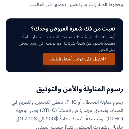
وخطوط الصادرات من الصين تحملها في الغالب.
تعبت من فك شفرة العروض وحدك؟
أرسل لنا تفاصيل شحنتك. سنعيد إليك عرض أسعار شاملًا
مفصّلًا بالبنود من شبكة شركائنا، مع توضيح كل رسم إضافي
قبل الحجز.
احصل على عرض أسعار شامل
رسوم المناولة والأمن والتوثيق
رسوم مناولة المحطة، أو THC، تغطي التحميل والتفريغ في
الميناء. وتنطبق مرتين: في المنشأ (OTHC) وفي الوجهة
(DTHC). ومجتمعةً، تضيف عادةً $200 إلى $700 لكل
حاوية، ويتفاوت المستوى كثيرًا حسب الميناء.