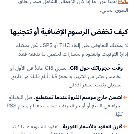
FCL
لدينا لترى ما إذا كان الإجمالي الشامل ضمن نطاق
السوق الحالي.
كيف تخفض الرسوم الإضافية أو تتجنبها
لا يمكنك التفاوض على إلغاء THC أو ISPS. لكن يمكنك
إدارة التوقيت والعقود والمسارات لخفض ما تدفعه فعلًا.
وقّت حجوزاتك حول GRI.
تسري GRI عادةً في الأول أو
الخامس عشر من الشهر. والحجز قبل أيام قليلة من تاريخ
السريان يثبّت السعر الأدنى.
اشحن خارج موسم الذروة عندما تستطيع.
نقل البضائع
المرنة في الربيع أو أواخر الخريف يتجنب معظم رسوم PSS
كليًا.
قارن العقود بالأسعار الفورية.
العقود السنوية غالبًا تثبّت