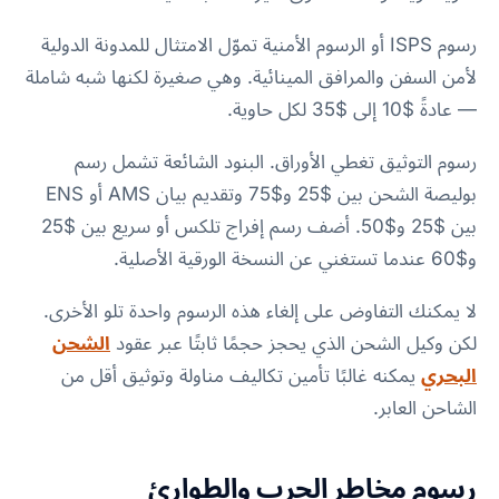
رسوم ISPS أو الرسوم الأمنية تموّل الامتثال للمدونة الدولية
لأمن السفن والمرافق المينائية. وهي صغيرة لكنها شبه شاملة
— عادةً $10 إلى $35 لكل حاوية.
رسوم التوثيق تغطي الأوراق. البنود الشائعة تشمل رسم
بوليصة الشحن بين $25 و$75 وتقديم بيان AMS أو ENS
بين $25 و$50. أضف رسم إفراج تلكس أو سريع بين $25
و$60 عندما تستغني عن النسخة الورقية الأصلية.
لا يمكنك التفاوض على إلغاء هذه الرسوم واحدة تلو الأخرى.
لكن وكيل الشحن الذي يحجز حجمًا ثابتًا عبر عقود
الشحن
البحري
يمكنه غالبًا تأمين تكاليف مناولة وتوثيق أقل من
الشاحن العابر.
رسوم مخاطر الحرب والطوارئ