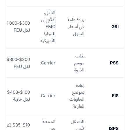
الناقل،
زيادة عامة
تُقدَّم إلى
$300-$1,000
GRI
في أسعار
FMC
لكل FEU
السوق
للتجارة
الأمريكية
طلب
$200-$800
PSS
موسم
Carrier
لكل FEU
الذروة
إعادة
تموضع
$100-$400
Carrier
EIS
الحاويات
لكل حاوية
الفارغة
الامتثال
المحطة
$10-$35 لكل
ISPS
لأمن
عبر