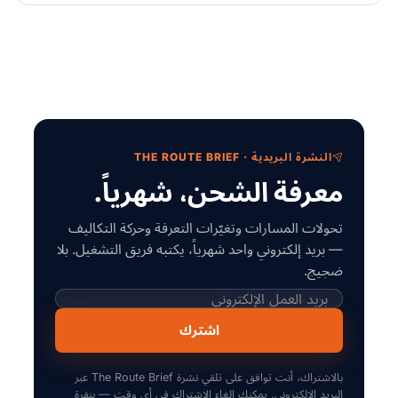
النشرة البريدية · THE ROUTE BRIEF
معرفة الشحن، شهرياً.
تحولات المسارات وتغيّرات التعرفة وحركة التكاليف
— بريد إلكتروني واحد شهرياً، يكتبه فريق التشغيل. بلا
ضجيج.
اشترك
بالاشتراك، أنت توافق على تلقي نشرة The Route Brief عبر
البريد الإلكتروني. يمكنك إلغاء الاشتراك في أي وقت — بنقرة