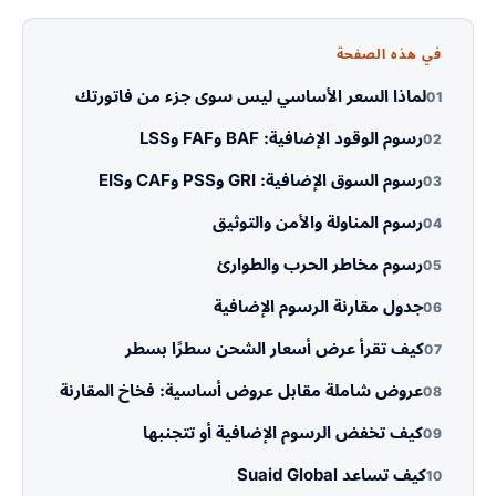
في هذه الصفحة
لماذا السعر الأساسي ليس سوى جزء من فاتورتك
01
رسوم الوقود الإضافية: BAF وFAF وLSS
02
رسوم السوق الإضافية: GRI وPSS وCAF وEIS
03
رسوم المناولة والأمن والتوثيق
04
رسوم مخاطر الحرب والطوارئ
05
جدول مقارنة الرسوم الإضافية
06
كيف تقرأ عرض أسعار الشحن سطرًا بسطر
07
عروض شاملة مقابل عروض أساسية: فخاخ المقارنة
08
كيف تخفض الرسوم الإضافية أو تتجنبها
09
كيف تساعد Suaid Global
10