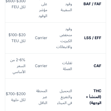
$300-$600
BAF / FAF
وقود
على
لكل FEU
السفينة
مؤشر
الوقود
وقود
منخفض
$20-$100
Carrier
LSS / EFF
الكبريت
لكل TEU
والانبعاثات
2-6% من
تقلبات
CAF
Carrier
السعر
العملة
الأساسي
THC
التحميل
المحطة
$200-$700
(المنشأ +
والتفريغ
عبر
لكل حاوية
الوجهة)
في الميناء
الناقل