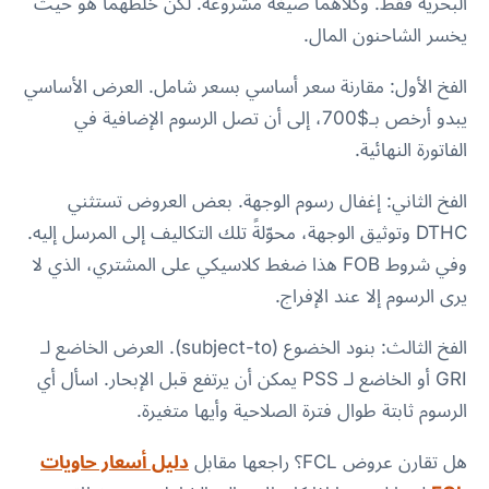
البحرية فقط. وكلاهما صيغة مشروعة. لكن خلطهما هو حيث
يخسر الشاحنون المال.
الفخ الأول: مقارنة سعر أساسي بسعر شامل. العرض الأساسي
يبدو أرخص بـ$700، إلى أن تصل الرسوم الإضافية في
الفاتورة النهائية.
الفخ الثاني: إغفال رسوم الوجهة. بعض العروض تستثني
DTHC وتوثيق الوجهة، محوّلةً تلك التكاليف إلى المرسل إليه.
وفي شروط FOB هذا ضغط كلاسيكي على المشتري، الذي لا
يرى الرسوم إلا عند الإفراج.
الفخ الثالث: بنود الخضوع (subject-to). العرض الخاضع لـ
GRI أو الخاضع لـ PSS يمكن أن يرتفع قبل الإبحار. اسأل أي
الرسوم ثابتة طوال فترة الصلاحية وأيها متغيرة.
هل تقارن عروض FCL؟ راجعها مقابل
دليل أسعار حاويات