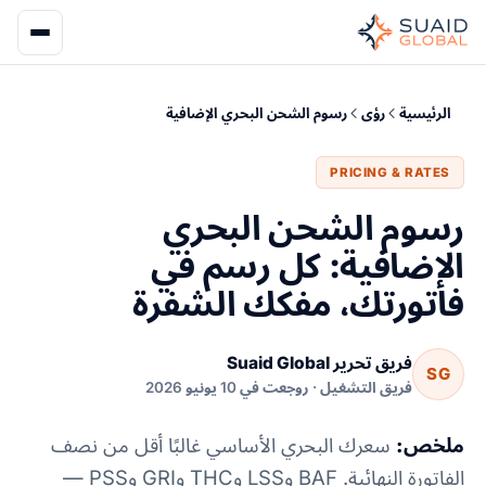
الرئيسية
رؤى
رسوم الشحن البحري الإضافية
PRICING & RATES
رسوم الشحن البحري
الإضافية: كل رسم في
فاتورتك، مفكك الشفرة
فريق تحرير Suaid Global
SG
فريق التشغيل · روجعت في 10 يونيو 2026
ملخص:
سعرك البحري الأساسي غالبًا أقل من نصف
الفاتورة النهائية. BAF وLSS وTHC وGRI وPSS —