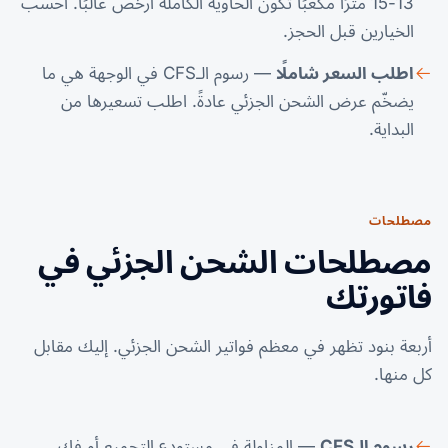
13-15 مترًا مكعبًا تكون الحاوية الكاملة أرخص غالبًا. احسب
الخيارين قبل الحجز.
اطلب السعر شاملًا
— رسوم الـCFS في الوجهة هي ما
يضخّم عرض الشحن الجزئي عادةً. اطلب تسعيرها من
البداية.
مصطلحات
مصطلحات الشحن الجزئي في
فاتورتك
أربعة بنود تظهر في معظم فواتير الشحن الجزئي. إليك مقابل
كل منها.
رسوم الـCFS
— المناولة في مستودع التجميع أو فك