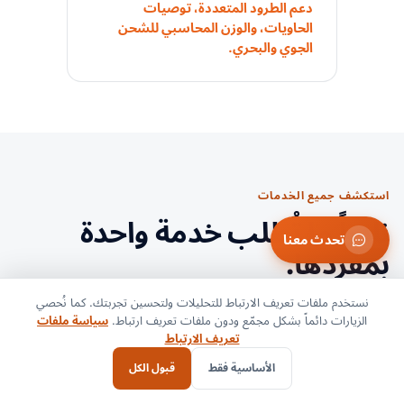
دعم الطرود المتعددة، توصيات
الحاويات، والوزن المحاسبي للشحن
الجوي والبحري.
استكشف جميع الخدمات
نادراً ما تُطلب خدمة واحدة
تحدث معنا
بمفردها.
نستخدم ملفات تعريف الارتباط للتحليلات ولتحسين تجربتك. كما نُحصي
تصفح الكتالوج الكامل حسب المجموعة. كل خدمة ترتبط
الزيارات دائماً بشكل مجمّع ودون ملفات تعريف ارتباط.
سياسة ملفات
بنفس خيط التشغيل ونفس المنسق المسؤول.
تعريف الارتباط
الأساسية فقط
قبول الكل
النقل
اللوجستيات
3
5