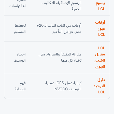
رسوم
الرسوم الإضافية، التكاليف
الاقتباسات
LCL
الخفية
أوقات
أوقات من الباب للباب لـ 20+
تخطيط
عبور
ممر، عوامل التأخير
التسليم
LCL
LCL
مقابل
مقارنة التكلفة والسرعة، متى
اختيار
الشحن
تختار كل منها
الوسيط
الجوي
دليل
كيفية عمل CFS، عملية
فهم
التوحيد
التوحيد، NVOCC
العملية
LCL