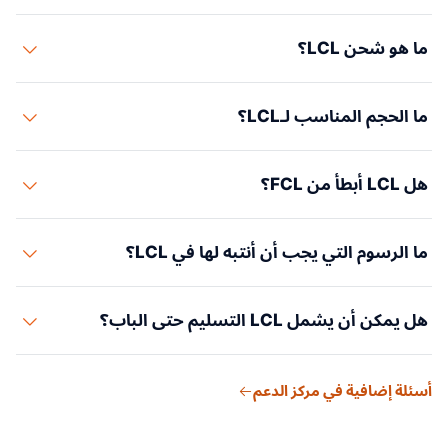
ما هو شحن LCL؟
يعني LCL أن بضاعتك تشارك حاوية مع شاحنين آخرين، وتدفع
ما الحجم المناسب لـLCL؟
مقابل المساحة المستخدمة، عادة حسب الحجم (CBM) أو الوزن.
يمكن أن يبدأ LCL بشحنات صغيرة جداً، ويكون منطقياً غالباً دون
هل LCL أبطأ من FCL؟
الحجم الذي تصبح عنده الحاوية الكاملة مجدية اقتصادياً.
غالباً نعم، لأن التجميع وفك التجميع يضيفان خطوات. الإجابة
ما الرسوم التي يجب أن أنتبه لها في LCL؟
الصحيحة تعتمد على المسار والموعد النهائي ومناولة الوجهة.
انتبه للحد الأدنى للرسوم، ورسوم محطة CFS، ومناولة الوجهة،
هل يمكن أن يشمل LCL التسليم حتى الباب؟
والجمارك، والتسليم، وأي رسوم خاصة بالبضاعة.
نعم. يمكن تسعير LCL من الميناء إلى الباب أو من الباب إلى الباب
أسئلة إضافية في مركز الدعم
عند الحاجة إلى الاستلام والتسليم النهائي.