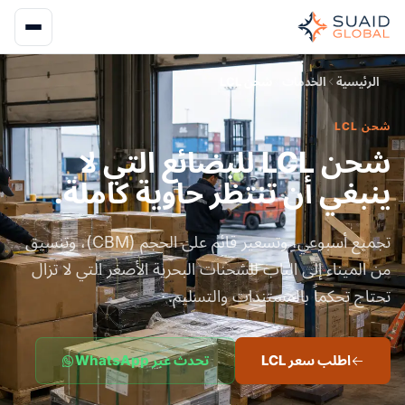
الرئيسية
الخدمات
شحن LCL
شحن LCL
شحن LCL للبضائع التي لا
ينبغي أن تنتظر حاوية كاملة.
تجميع أسبوعي، وتسعير قائم على الحجم (CBM)، وتنسيق
من الميناء إلى الباب للشحنات البحرية الأصغر التي لا تزال
تحتاج تحكماً بالمستندات والتسليم.
اطلب سعر LCL
تحدث عبر WhatsApp