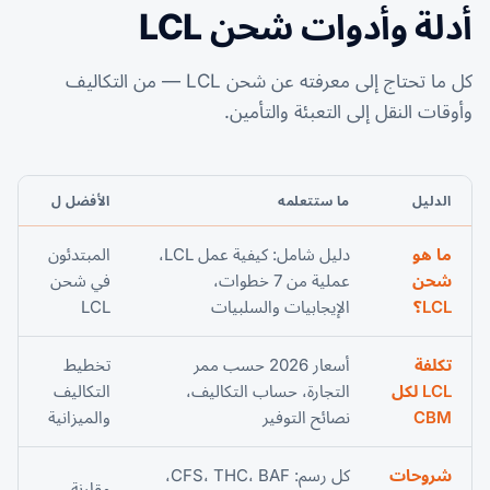
أدلة وأدوات شحن LCL
كل ما تحتاج إلى معرفته عن شحن LCL — من التكاليف
وأوقات النقل إلى التعبئة والتأمين.
الدليل
ما ستتعلمه
الأفضل ل
ما هو
دليل شامل: كيفية عمل LCL،
المبتدئون
شحن
عملية من 7 خطوات،
في شحن
LCL؟
الإيجابيات والسلبيات
LCL
تكلفة
أسعار 2026 حسب ممر
تخطيط
LCL لكل
التجارة، حساب التكاليف،
التكاليف
CBM
نصائح التوفير
والميزانية
شروحات
كل رسم: CFS، THC، BAF،
مقارنة