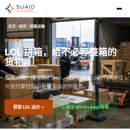
首页
服务
拼箱运输
拼箱运输
LCL 拼箱，给不必等整箱的
货物。
每周拼箱、按 CBM 计价、港到门协调，为仍需单证
与交付掌控的小批量海运货件服务。
获取 LCL 运价
通过 WhatsApp 沟通