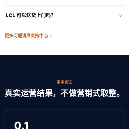
注意最低收费、CFS 费用、目的港操作费、清关、派送，
LCL 可以送货上门吗？
以及商品相关的专项费用。
可以。需要提货和末端派送时，LCL 可按港到门或门到门
更多问题请见支持中心
报价。
数字实证
真实运营结果，不做营销式取整。
0.1