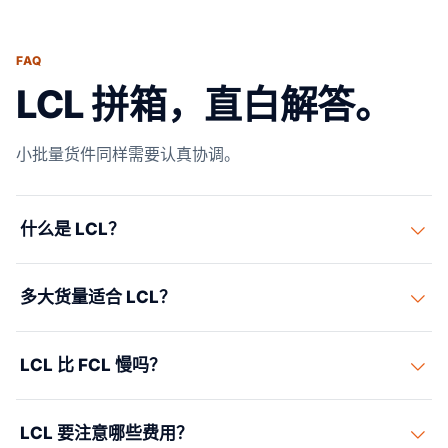
FAQ
LCL 拼箱，直白解答。
小批量货件同样需要认真协调。
什么是 LCL？
LCL 指您的货物与其他货主共享一个集装箱，按实际占用
多大货量适合 LCL？
的舱位付费，通常按 CBM 或重量计。
LCL 可以从很小的货量起步，通常在货量尚未达到整箱经
LCL 比 FCL 慢吗？
济点之前都值得考虑。
常常是，因为拼箱和拆箱增加环节。答案取决于航线、截
LCL 要注意哪些费用？
止时间和目的地操作。