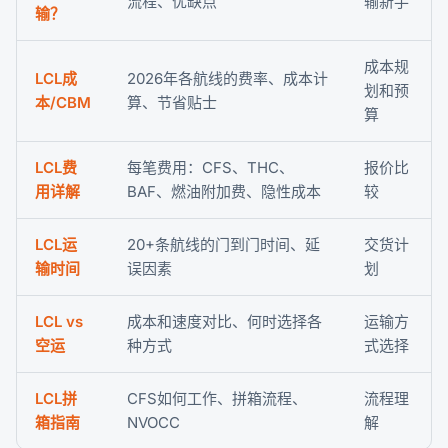
流程、优缺点
输新手
输？
成本规
LCL成
2026年各航线的费率、成本计
划和预
本/CBM
算、节省贴士
算
LCL费
每笔费用：CFS、THC、
报价比
用详解
BAF、燃油附加费、隐性成本
较
LCL运
20+条航线的门到门时间、延
交货计
输时间
误因素
划
LCL vs
成本和速度对比、何时选择各
运输方
空运
种方式
式选择
LCL拼
CFS如何工作、拼箱流程、
流程理
箱指南
NVOCC
解