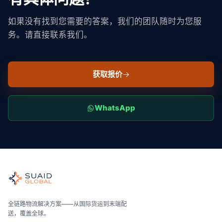
如果没有找到您需要的答案，我们的团队随时为您服
务。请直接联系我们。
获取报价
WhatsApp
Suaid Global
全球海运、空运、陆运、海关和仓储的独立货运协调者。运营商
海洋、空中和地面——与运营商无关地进行比较，全面报价，并
Suaid Global不出售运营商运力。每条航线都会与海运
全链路物流解决方案——从国际货运到末端配
送，覆盖全球。