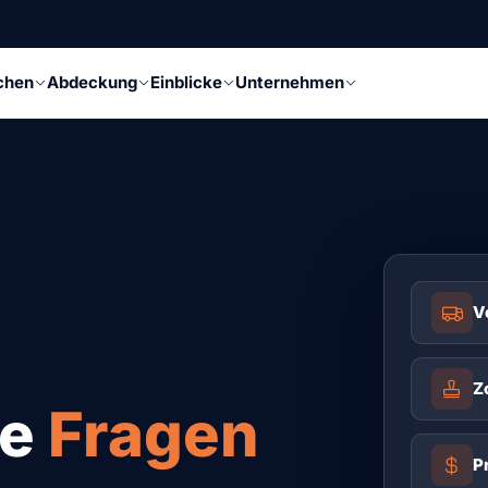
chen
Abdeckung
Einblicke
Unternehmen
V
Zo
te
Fragen
P