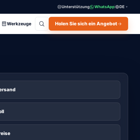
Unterstützung
WhatsApp
DE
▼
Holen Sie sich ein Angebot
Werkzeuge
ersand
ll
reise