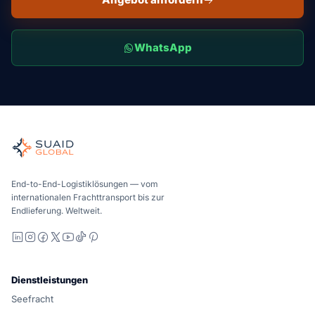
WhatsApp
Suaid Global
Unabhängiger Frachtkoordinator für globale See-, Luft-, Bod
See-, Luft- und Bodentransport – Carrier-neutral vergliche
Suaid Global verkauft keine Trägerkapazität. Jede Spur wird
End-to-End-Logistiklösungen — vom
internationalen Frachttransport bis zur
Endlieferung. Weltweit.
LinkedIn
Instagram
Facebook
X
YouTube
TikTok
Pinterest
Dienstleistungen
Seefracht