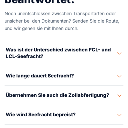
Noch unentschlossen zwischen Transportarten oder
unsicher bei den Dokumenten? Senden Sie die Route,
und wir gehen sie mit Ihnen durch.
Was ist der Unterschied zwischen FCL- und
LCL-Seefracht?
FCL bucht einen ganzen Container allein für Ihre
Wie lange dauert Seefracht?
Ladung. LCL teilt einen Container mit anderen
Versendern und wird nach Volumen berechnet. Wir
Die Laufzeit hängt von der Route und etwaigem
vergleichen beide nach Gesamtkosten und Laufzeit,
Übernehmen Sie auch die Zollabfertigung?
Umschlag ab. Asien bis zur US-Westküste kann grob 15
bevor Sie sich festlegen.
bis 20 Tage Hafen-zu-Hafen betragen, plus Inland und
Ja. Die Zollabwicklung wird im selben Ablauf wie die
Abfertigung.
Wie wird Seefracht bepreist?
Fracht koordiniert – Dokumente und HS-Codes werden
vor der Ankunft geprüft.
Wir bieten Ursprungsgebühren, Seefracht,