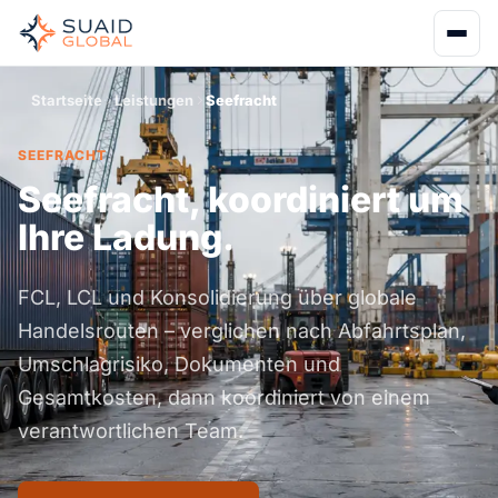
Startseite
Leistungen
Seefracht
SEEFRACHT
Seefracht, koordiniert um
Ihre Ladung.
FCL, LCL und Konsolidierung über globale
Handelsrouten – verglichen nach Abfahrtsplan,
Umschlagrisiko, Dokumenten und
Gesamtkosten, dann koordiniert von einem
verantwortlichen Team.