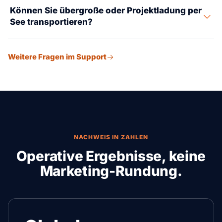
Können Sie übergroße oder Projektladung per
Zielgebühren und Drayage gemeinsam an, damit eine
See transportieren?
niedrige Schlagzeilenrate keine teure Ankunft
versteckt.
Ja. Stückgut, RoRo und Out-of-Gauge-Ladung werden
Weitere Fragen im Support
um Hafenumschlaggerät und Inlandslimits geplant.
NACHWEIS IN ZAHLEN
Operative Ergebnisse, keine
Marketing-Rundung.