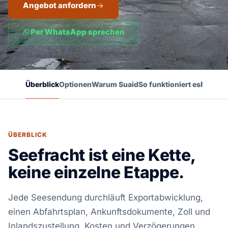
Angebot anfordern
Per WhatsApp sprechen
Überblick
Optionen
Warum Suaid
So funktioniert es
FAQ
ÜBERBLICK
Seefracht ist eine Kette,
keine einzelne Etappe.
Jede Seesendung durchläuft Exportabwicklung,
einen Abfahrtsplan, Ankunftsdokumente, Zoll und
Inlandszustellung. Kosten und Verzögerungen