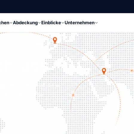
chen
Abdeckung
Einblicke
Unternehmen
chluss
n der Inhalte auf dieser
 von Suaid Global.