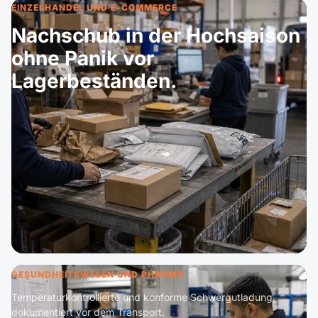
EINZELHANDEL UND E-COMMERCE
Nachschub in der Hochsaison
ohne Panik vor
Lagerbeständen.
GESUNDHEITSWESEN UND PHARMA
Temperaturkontrollierte und konforme Schwergutladung,
dokumentiert vor dem Transport.