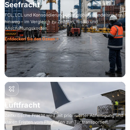
Seefracht
FCL, LCL und Konsolidierung über globale Handelsrouten
hinweg – im Vergleich zu Zeitplan, Risiko und
Anschaffungskosten.
Entdecken Sie den Ozean
Luftfracht
Zeitkritische Fracht wird mit priorisierter Abfertigung und
klaren Fristen vom Flughafen zur Tür transportiert.