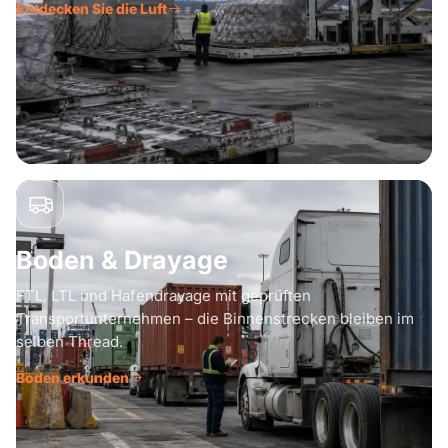
Entdecken Sie die Luft
Boden & Drayage
FTL, LTL und Hafendrayage mit geprüften
Transportunternehmen – die Binnenstrecken bleiben im
selben Thread.
Boden erkunden