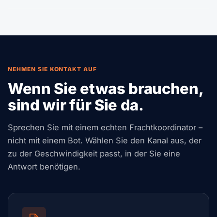
mehr — auf den wichtigsten US-Routen mit China,
Senden Sie Ihre Sendungsdetails über unsere
Indien, Vietnam, Brasilien, Mexiko, Europa und weiteren
Angebotsseite. Sie erhalten schnell Routenoptionen und
globalen Handelsmärkten.
Preise, mit einem festen Ansprechpartner vom Angebot
bis zur finalen Zustellung.
NEHMEN SIE KONTAKT AUF
Wenn Sie etwas brauchen,
sind wir für Sie da.
Sprechen Sie mit einem echten Frachtkoordinator –
nicht mit einem Bot. Wählen Sie den Kanal aus, der
zu der Geschwindigkeit passt, in der Sie eine
Antwort benötigen.