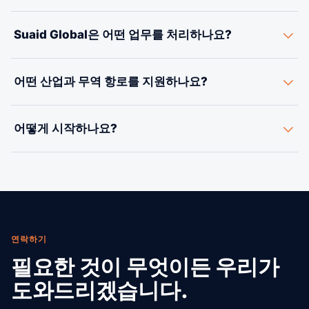
의무도 없습니다.
저희는 특정 운송사에 얽매이지 않는 중립적인 입장입니
Suaid Global은 어떤 업무를 처리하나요?
다. 모든 항로에서 여러 운송사와 협상하여 고객님의 화물
에 총비용과 운송 기간이 가장 유리한 옵션을 추천합니다
엔드투엔드 국제 물류: 해상 및 항공 운송, FCL과 LCL, 육
— 단순히 채워야 하는 선복을 권하는 일은 없습니다. 모든
어떤 산업과 무역 항로를 지원하나요?
상 운송과 드레이지, 통관, 창고 보관, 적하보험, 공급망 자
운송 수단, 운송사, 국경을 한 명의 코디네이터가 전담합니
문 — 검증되고 면허를 갖춘 운송사, 대리점, 통관 전문가로
다.
전자제품, 이커머스와 Amazon FBA, 자동차, 식음료, 기계,
구성된 글로벌 네트워크를 통해 제공합니다.
어떻게 시작하나요?
섬유 등 — 중국, 인도, 베트남, 브라질, 멕시코, 유럽을 비롯
한 글로벌 무역 시장과 미국을 잇는 주요 항로를 지원합니
견적 페이지를 통해 화물 정보를 보내주세요. 경로 옵션과
다.
가격을 신속하게 받아보실 수 있으며, 견적부터 최종 배송
까지 전담 담당자가 함께합니다.
연락하기
필요한 것이 무엇이든 우리가
도와드리겠습니다.