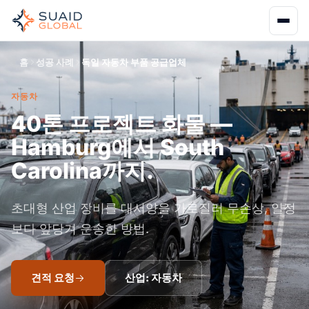
홈
성공 사례
독일 자동차 부품 공급업체
자동차
40톤 프로젝트 화물 —
Hamburg에서 South
Carolina까지.
초대형 산업 장비를 대서양을 가로질러 무손상, 일정
보다 앞당겨 운송한 방법.
견적 요청
산업: 자동차