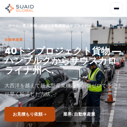
ホーム
導入事例
ドイツ自動車部品サプライヤー
自動車産業
40トンプロジェクト貨物 —
ハンブルクからサウスカロ
ライナ州へ.
大西洋を越えて超大型産業機器を損傷ゼロで予定よ
り早く輸送した方法。
お見積もり依頼
業界: 自動車産業