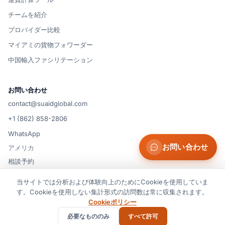
チームを紹介
プロバイダー比較
マイアミの貨物フォワーダー
中国輸入ファシリテーション
お問い合わせ
contact@suaidglobal.com
+1 (862) 858-2806
WhatsApp
お問い合わせ
アメリカ
相談予約
当サイトでは分析および体験向上のためにCookieを使用していま
す。Cookieを使用しない集計形式の訪問数は常に収集されます。
© 2026 Suaid LLC — 米国
Cookie の設定
利用規約
プライバシーポリシー
Cookieポリシー
クッキーポリシー
免責事項
必要なもののみ
すべて許可
すべての権利を保有しています