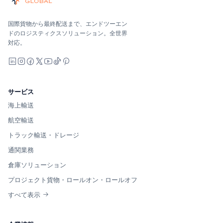
海洋、空、地上 — キャリア中立で比較し、オールインで見積
Suaid Global はキャリア容量を販売しません。各レー
国際貨物から最終配送まで、エンドツーエン
ドのロジスティクスソリューション。全世界
対応。
LinkedIn
Instagram
Facebook
X
YouTube
TikTok
Pinterest
サービス
海上輸送
航空輸送
トラック輸送・ドレージ
通関業務
倉庫ソリューション
プロジェクト貨物・ロールオン・ロールオフ
すべて表示