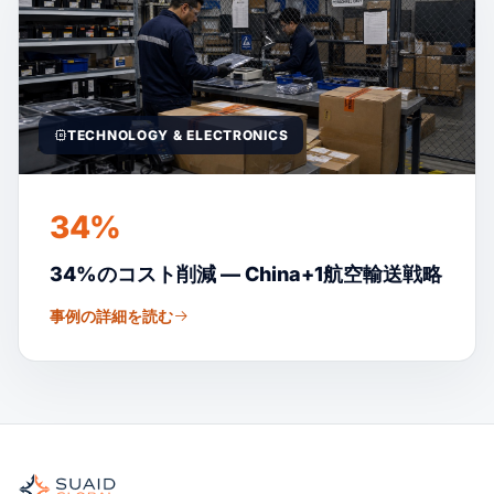
TECHNOLOGY & ELECTRONICS
34%
34%のコスト削減 — China+1航空輸送戦略
事例の詳細を読む
Suaid Global
世界の海、空、陸、税関、倉庫を担当する独立した貨物オーケ