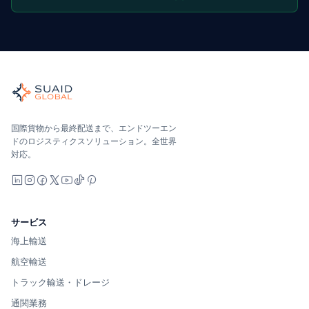
Suaid Global
世界の海、空、陸、税関、倉庫を担当する独立した貨物オーケ
海洋、空、地上 — キャリア中立で比較し、オールインで見積
Suaid Global はキャリア容量を販売しません。各レー
国際貨物から最終配送まで、エンドツーエン
ドのロジスティクスソリューション。全世界
対応。
LinkedIn
Instagram
Facebook
X
YouTube
TikTok
Pinterest
サービス
海上輸送
航空輸送
トラック輸送・ドレージ
通関業務