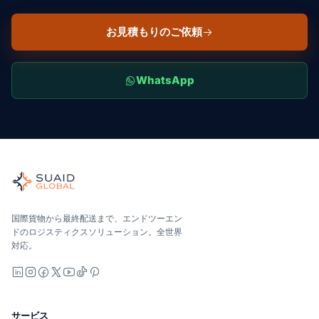
お見積もりのご依頼
WhatsApp
Suaid Global
世界の海、空、陸、税関、倉庫を担当する独立した貨物オーケ
海洋、空、地上 — キャリア中立で比較し、オールインで見積
Suaid Global はキャリア容量を販売しません。各レー
国際貨物から最終配送まで、エンドツーエン
ドのロジスティクスソリューション。全世界
対応。
LinkedIn
Instagram
Facebook
X
YouTube
TikTok
Pinterest
サービス