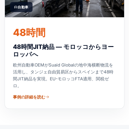
自動車
48時間
48時間JIT納品 — モロッコからヨー
ロッパへ
欧州自動車OEMがSuaid Globalの地中海横断物流を
活用し、タンジェ自由貿易区からスペインまで48時
間JIT納品を実現。EU-モロッコFTA適用、関税ゼ
ロ。
事例の詳細を読む