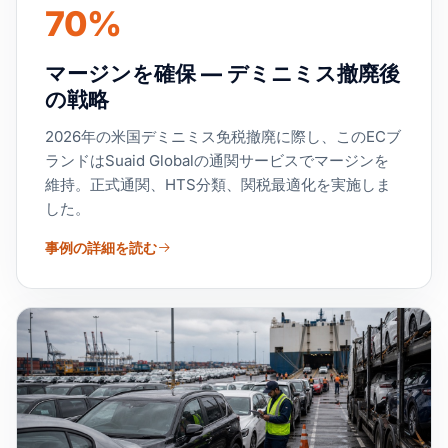
70%
マージンを確保 — デミニミス撤廃後
の戦略
2026年の米国デミニミス免税撤廃に際し、このECブ
ランドはSuaid Globalの通関サービスでマージンを
維持。正式通関、HTS分類、関税最適化を実施しま
した。
事例の詳細を読む