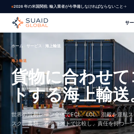
2026 年の米国関税: 輸入業者が今準備しなければならないこと
サー
ホーム
サービス
海上輸送
海上輸送
貨物に合わせて
トする海上輸送
世界の貿易レーン全体でFCL、LCL、混載を運航
スク、書類、着地コストで比較し、責任を持つ一