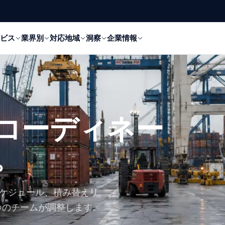
ビス
業界別
対応地域
洞察
企業情報
コーディネー
。
スケジュール、積み替えリ
つのチームが調整します。