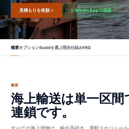
見積もりを依頼
WhatsAppで相談
概要
オプション
Suaidを選ぶ理由
仕組み
FAQ
概要
海上輸送は単一区間
連鎖です。
すべての海上貨物は、輸出手続き、運航スケジュール