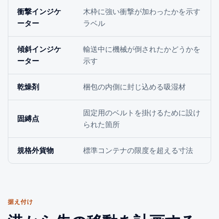
衝撃インジケ
木枠に強い衝撃が加わったかを示す
ーター
ラベル
傾斜インジケ
輸送中に機械が倒されたかどうかを
ーター
示す
乾燥剤
梱包の内側に封じ込める吸湿材
固定用のベルトを掛けるために設け
固縛点
られた箇所
規格外貨物
標準コンテナの限度を超える寸法
据え付け