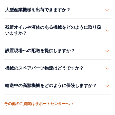
大型産業機械を出荷できますか？
はい。CNCマシン、プレス、タービン、生産ラインを含
残留オイルや液体のある機械をどのように取り扱
む大型・重量機械に対応しています。フラットラック、
いますか？
オープントップ、ブレークバルク、ルート調査と許可付
きの専門内陸輸送を手配します。
残留液体のある機器はIMDG準拠の出荷が必要な場合が
設置現場への配送を提供しますか？
あります。可能な場合は排液、洗浄、認証を調整し、液
体付きで出荷される機器には適切なDG取扱いと書類作成
はい。リギング、クレーン作業、位置決めを含む設置現
を手配します。
機械のスペアパーツ物流はどうですか？
場へのホワイトグローブ配送を提供します。機器が正し
い日に正しい順序で届くよう、設置チームと調整しま
スペアパーツの在庫管理と緊急パーツ出荷を行います
す。
輸送中の高額機械をどのように保険しますか？
——生産停止に関わる重要パーツの24時間365日航空貨
物輸送を含みます。当社のネットワーク内のパートナー
積込み、輸送、荷降ろし作業中の全額交換価値をカバー
倉庫が頻繁に必要となるスペアパーツを即時出荷用に在
その他のご質問はサポートセンターへ
するオールリスク貨物保険を提供します。複雑な輸送の
庫しています。
場合、発着地での検査官の立会いを手配します。