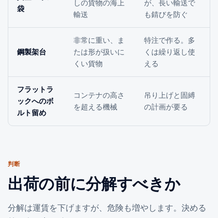
しの貨物の海上
が、長い輸送で
袋
輸送
も錆びを防ぐ
非常に重い、ま
特注で作る。多
鋼製架台
たは形が扱いに
くは繰り返し使
くい貨物
える
フラットラ
コンテナの高さ
吊り上げと固縛
ックへのボ
を超える機械
の計画が要る
ルト留め
判断
出荷の前に分解すべきか
分解は運賃を下げますが、危険も増やします。決める