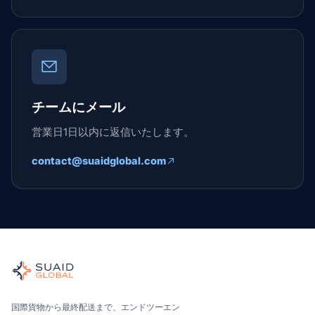
チームにメール
営業日1日以内に返信いたします。
contact@suaidglobal.com
Suaid Global
世界の海、空、陸、税関、倉庫を担当する独立した貨物オーケ
海洋、空、地上 — キャリア中立で比較し、オールインで見積
Suaid Global はキャリア容量を販売しません。各レー
国際貨物から最終配送まで、エンドツーエン