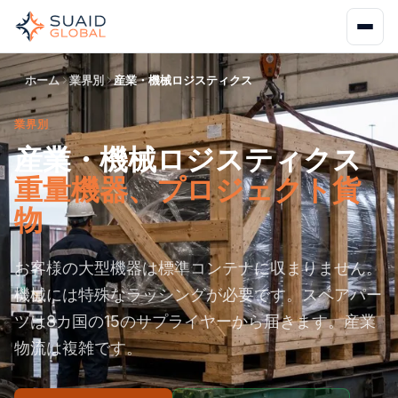
ホーム
業界別
産業・機械ロジスティクス
業界別
産業・機械ロジスティクス
重量機器、プロジェクト貨
物
お客様の大型機器は標準コンテナに収まりません。
機械には特殊なラッシングが必要です。スペアパー
ツは8カ国の15のサプライヤーから届きます。産業
物流は複雑です。