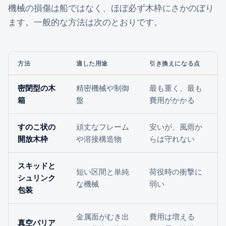
機械の損傷は船ではなく、ほぼ必ず木枠にさかのぼり
ます。一般的な方法は次のとおりです。
方法
適した用途
引き換えになる点
密閉型の木
精密機械や制御
最も重く、最も
箱
盤
費用がかかる
すのこ状の
頑丈なフレーム
安いが、風雨か
開放木枠
や溶接構造物
らは守れない
スキッドと
短い区間と単純
荷役時の衝撃に
シュリンク
な機械
弱い
包装
金属面がむき出
費用は増える
真空バリア