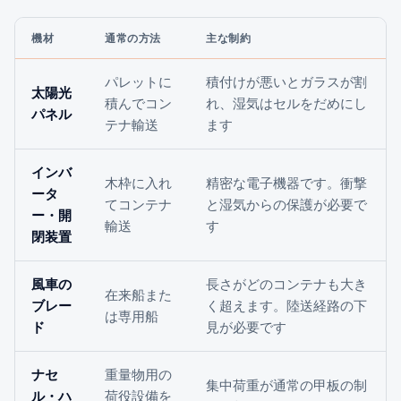
機材
通常の方法
主な制約
パレットに
積付けが悪いとガラスが割
太陽光
積んでコン
れ、湿気はセルをだめにし
パネル
テナ輸送
ます
インバ
木枠に入れ
精密な電子機器です。衝撃
ータ
てコンテナ
と湿気からの保護が必要で
ー・開
輸送
す
閉装置
風車の
長さがどのコンテナも大き
在来船また
ブレー
く超えます。陸送経路の下
は専用船
ド
見が必要です
ナセ
重量物用の
集中荷重が通常の甲板の制
ル・ハ
荷役設備を