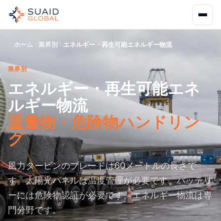
ホーム
業界別
エネルギー・再生可能エネルギー物流
業界別
エネルギー・再生可能エネ
ルギー物流
重量物・危険物ハンドリン
グ
風力タービンのブレードは60メートルの長さで
す。太陽光パネルは温度管理が必要です。バッテリ
ーには危険物認証が必要です。エネルギー物流は専
門分野です。