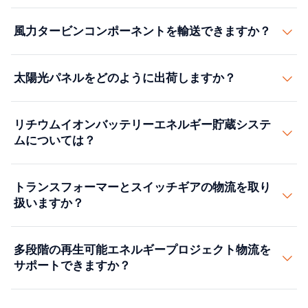
風力タービンコンポーネントを輸送できますか？
はい。80mまでの風力タービンブレード、ナセル、タワ
太陽光パネルをどのように出荷しますか？
ー、発電機を取り扱います。専門トレーラー、ルート調
査、エスコート車両、架空電線リフトのためのユーティ
太陽光パネルは適切な固定とパディングを備えた標準コ
リティ会社との調整を含みます。
リチウムイオンバッテリーエネルギー貯蔵システ
ンテナ（FCL）で出荷されます。アジアの製造施設から
ムについては？
米国のソーラーファームまでの完全な物流を管理し、通
関とアンチダンピング/相殺関税のコンプライアンスを含
完全なDGコンプライアンス（UN3481/UN3480）でバ
みます。
トランスフォーマーとスイッチギアの物流を取り
ッテリーエネルギー貯蔵システム（BESS）物流に対応し
扱いますか？
ています。輸送中の温度管理、専門パッケージング、国
内・国際出荷の規制書類を含みます。
はい。ヘビーホールトラッキング、鉄道調整、専門リギ
多段階の再生可能エネルギープロジェクト物流を
ングでパワートランスフォーマー、スイッチギア、変電
サポートできますか？
所機器を輸送します。環境コンプライアンスに準拠した
油入トランスフォーマー物流を管理します。
はい。建設段階に合わせたプロジェクト物流タイムライ