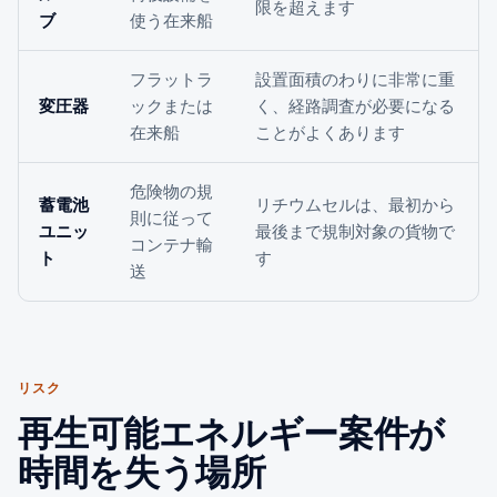
限を超えます
ブ
使う在来船
フラットラ
設置面積のわりに非常に重
変圧器
ックまたは
く、経路調査が必要になる
在来船
ことがよくあります
危険物の規
蓄電池
リチウムセルは、最初から
則に従って
ユニッ
最後まで規制対象の貨物で
コンテナ輸
ト
す
送
リスク
再生可能エネルギー案件が
時間を失う場所