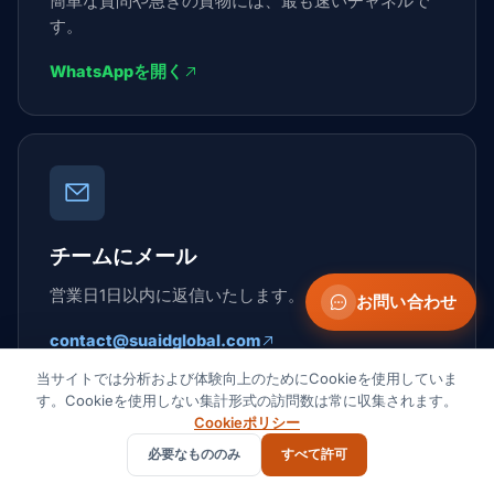
簡単な質問や急ぎの貨物には、最も速いチャネルで
す。
WhatsAppを開く
チームにメール
営業日1日以内に返信いたします。
お問い合わせ
contact@suaidglobal.com
当サイトでは分析および体験向上のためにCookieを使用していま
す。Cookieを使用しない集計形式の訪問数は常に収集されます。
Cookieポリシー
Suaid Global
必要なもののみ
すべて許可