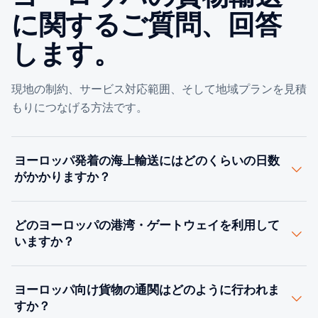
に関するご質問、回答
します。
現地の制約、サービス対応範囲、そして地域プランを見積
もりにつなげる方法です。
ヨーロッパ発着の海上輸送にはどのくらいの日数
がかかりますか？
アジアから北ヨーロッパまでは約30〜45日で、船社が喜
どのヨーロッパの港湾・ゲートウェイを利用して
望峰経由でルーティングする場合はさらに長くなりま
いますか？
す。米国東海岸から北ヨーロッパまでは10〜16日かかり
ます。ヨーロッパ域内の輸送では多くの場合、道路輸送
主要なゲートウェイには、北部のロッテルダム、アント
または近海輸送が利用され、2〜7日かかります。航空輸
ヨーロッパ向け貨物の通関はどのように行われま
ワープ、ハンブルク、ブレーマーハーフェンのほか、南
送は1〜5日です。航路ごとに正確な輸送日数を確認いた
すか？
部のバレンシア、バルセロナ、ジェノヴァが含まれま