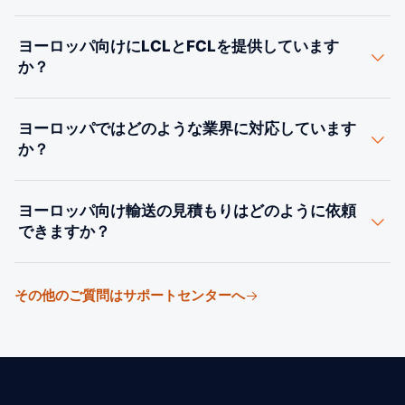
します。
す。ロッテルダムとアントワープが最大です。内陸への
輸入は、お客様の品目コードに基づく関税とVATととも
配送は道路と鉄道で大陸の他の地域に届きます。
ヨーロッパ向けにLCLとFCLを提供しています
にEU通関を通過します。当社の通関業者パートナーが申
か？
告と書類手続きを行います。EU域内の移動は無税である
一方、域外からの輸入はUnion Customs Codeに従いま
はい。ヨーロッパ発着のFCL、LCL、航空、道路輸送を
す。
ヨーロッパではどのような業界に対応しています
手配します。LCLは定期的な混載サービスを利用して少
か？
量の貨物に適しており、FCLは通常およそ10〜15 CBMを
超えるとより適しています。お客様の貨物に適したオプ
自動車および産業機械、化学品、食品・飲料、消費財、
ションをご提案します。
ヨーロッパ向け輸送の見積もりはどのように依頼
プロジェクトカーゴを支援しています。ヨーロッパは厳
できますか？
格なコンプライアンスを伴う成熟した市場であるため、
正確な書類が重要です。
出発地、目的地、貨物の詳細、Incotermsを当社の見積
その他のご質問はサポートセンターへ
もりフォームにご入力ください。通常、数営業時間以内
にルーティングのオプションと価格をお送りします。予
約の義務はありません。