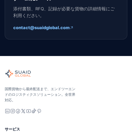
添付書類、RFQ、記録が必要な貨物の詳細情報にご
利用ください。
contact@suaidglobal.com
Suaid Global
世界の海、空、陸、税関、倉庫を担当する独立した貨物オーケ
海洋、空、地上 — キャリア中立で比較し、オールインで見積
Suaid Global はキャリア容量を販売しません。各レー
国際貨物から最終配送まで、エンドツーエン
ドのロジスティクスソリューション。全世界
対応。
LinkedIn
Instagram
Facebook
X
YouTube
TikTok
Pinterest
サービス