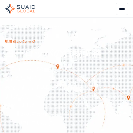
ホーム
対応地域
ヨーロッパ
地域別カバレッジ
ヨーロッパの貨物調整
ヨーロッパは50カ国からなる大陸で、高度に統合
された貿易インフラを持ちながらも、規制は各国で
異なります。EU単一市場はEU域内貿易を効率化し
ましたが、BrexitによりUK業務に新たな複雑さが
加わりました。私たちは欧州の主要ハブから運営
し、北欧の港から地中海のゲートウェイまで大陸全
体を管理しています。