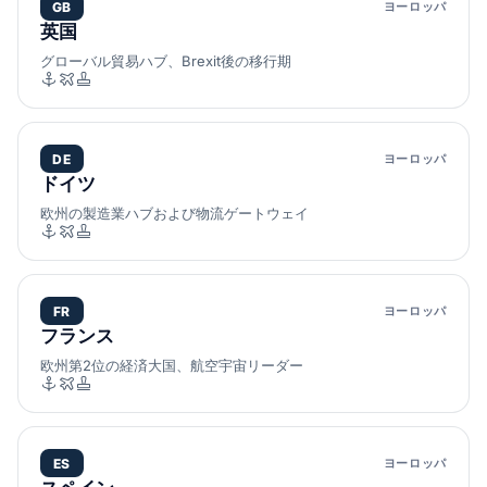
GB
ヨーロッパ
英国
グローバル貿易ハブ、Brexit後の移行期
DE
ヨーロッパ
ドイツ
欧州の製造業ハブおよび物流ゲートウェイ
FR
ヨーロッパ
フランス
欧州第2位の経済大国、航空宇宙リーダー
ES
ヨーロッパ