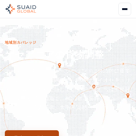
ホーム
対応地域
オセアニア
地域別カバレッジ
オセアニアの貨物調整
オーストラリアとニュージーランドは経済的に重要
ですが、地理的に遠隔です。厳格なバイオセキュリ
ティと環境規制を維持しています。私たちは実務経
験に基づく専門知識で、AQIS検疫要件、ニュージ
ーランドの輸入基準、太平洋貿易パートナーシップ
をナビゲートします。