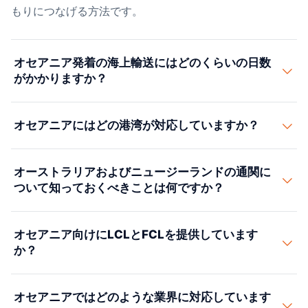
もりにつなげる方法です。
オセアニア発着の海上輸送にはどのくらいの日数
がかかりますか？
アジアからオーストラリア（シドニー、メルボルン）ま
オセアニアにはどの港湾が対応していますか？
では約14〜25日です。米国西海岸からオーストラリアま
では18〜28日かかります。ヨーロッパからオーストラリ
主要なゲートウェイは、オーストラリアのシドニー、メ
アまでは30〜45日です。オーストラリアとニュージーラ
オーストラリアおよびニュージーランドの通関に
ルボルン、ブリスベン、フリーマントルのほか、ニュー
ンド間のトランス・タスマン輸送は5〜10日かかりま
ついて知っておくべきことは何ですか？
ジーランドのオークランドとタウランガです。メルボル
す。航空輸送は2〜6日です。航路ごとに正確な輸送日数
ンとシドニーが最大の取扱量を扱っています。ルーティ
を確認いたします。
両国とも厳格なバイオセキュリティ規則を施行していま
ングは出発地と最終目的地によって決まります。
オセアニア向けにLCLとFCLを提供しています
す。木材梱包、食品、天然素材は検査および処理の要件
か？
の対象となります。当社の通関業者パートナーが通関を
管理し、保留を避けるために検疫と書類についてアドバ
はい。FCLおよびLCLの海上輸送に加え、航空オプショ
イスします。
オセアニアではどのような業界に対応しています
ンも手配します。定期的な混載サービスが少量貨物向け