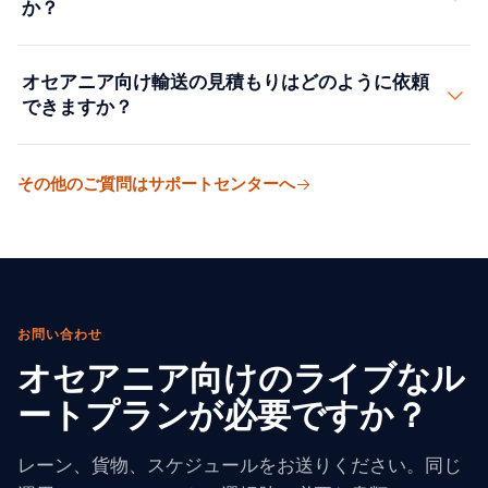
か？
のLCLをサポートし、FCLは通常、より大量の貨物に対
してより経済的です。お客様の貨物に適した輸送モード
小売・Eコマース、機械・設備、食品・飲料、鉱業関連
のマッチングをお手伝いします。
オセアニア向け輸送の見積もりはどのように依頼
物資を支援しています。主要な製造地域からの距離があ
できますか？
るため、信頼性の高いスケジューリングが重要です。
出発地、目的地、貨物の詳細、Incotermsを当社の見積
その他のご質問はサポートセンターへ
もりフォームにご入力ください。通常、数営業時間以内
にルーティングと価格をご返信します。予約の義務はあ
りません。
お問い合わせ
オセアニア向けのライブなル
ートプランが必要ですか？
レーン、貨物、スケジュールをお送りください。同じ