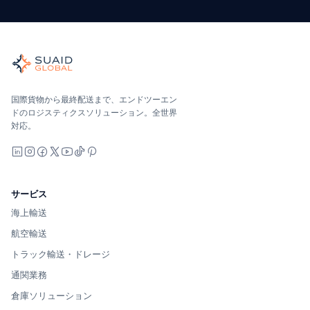
Suaid Global
世界の海、空、陸、税関、倉庫を担当する独立した貨物オーケ
海洋、空、地上 — キャリア中立で比較し、オールインで見積
Suaid Global はキャリア容量を販売しません。各レー
国際貨物から最終配送まで、エンドツーエン
ドのロジスティクスソリューション。全世界
対応。
LinkedIn
Instagram
Facebook
X
YouTube
TikTok
Pinterest
サービス
海上輸送
航空輸送
トラック輸送・ドレージ
通関業務
倉庫ソリューション