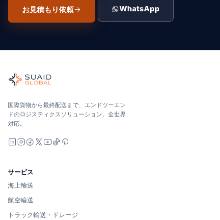
WhatsApp
お見積もり依頼
Suaid Global
世界の海、空、陸、税関、倉庫を担当する独立した貨物オーケ
海洋、空、地上 — キャリア中立で比較し、オールインで見積
Suaid Global はキャリア容量を販売しません。各レー
国際貨物から最終配送まで、エンドツーエン
ドのロジスティクスソリューション。全世界
対応。
LinkedIn
Instagram
Facebook
X
YouTube
TikTok
Pinterest
サービス
海上輸送
航空輸送
トラック輸送・ドレージ