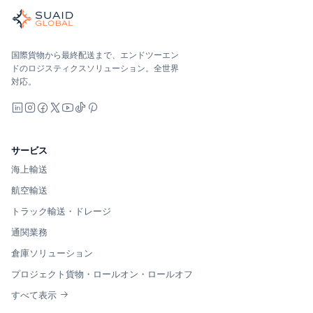
世界の海、空、陸、税関、倉庫を担当する独立した貨物オーケ
海洋、空、地上 — キャリア中立で比較し、オールインで見積
Suaid Global はキャリア容量を販売しません。各レー
国際貨物から最終配送まで、エンドツーエン
ドのロジスティクスソリューション。全世界
対応。
LinkedIn
Instagram
Facebook
X
YouTube
TikTok
Pinterest
サービス
海上輸送
航空輸送
トラック輸送・ドレージ
通関業務
倉庫ソリューション
プロジェクト貨物・ロールオン・ロールオフ
すべて表示