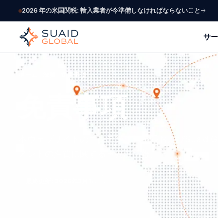
2026 年の米国関税: 輸入業者が今準備しなければならないこと
サー
ホーム
法務
免責事項
免責事項
本ウェブサイトのコンテンツの制限およびSuaid G
メントの性質に関する重要な情報。
最終更新: 2026年2月1日