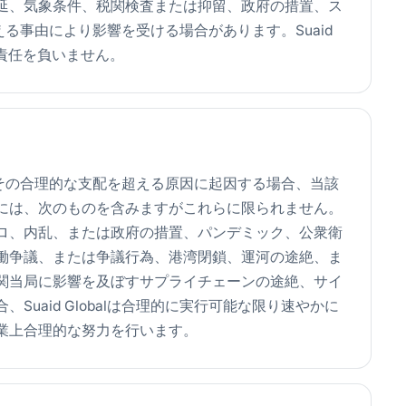
延、気象条件、税関検査または抑留、政府の措置、ス
を超える事由により影響を受ける場合があります。Suaid
て責任を負いません。
延が、その合理的な支配を超える原因に起因する場合、当該
には、次のものを含みますがこれらに限られません。
ロ、内乱、または政府の措置、パンデミック、公衆衛
働争議、または争議行為、港湾閉鎖、運河の途絶、ま
関当局に影響を及ぼすサプライチェーンの途絶、サイ
uaid Globalは合理的に実行可能な限り速やかに
業上合理的な努力を行います。