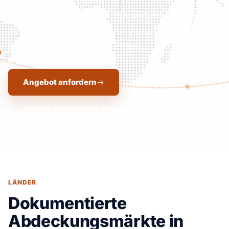
europäischen Drehkreuzen und steuern den
gesamten Kontinent — von nordischen Häfen
bis zu mediterranen Gateways.
Angebot anfordern
Globale Abdeckung ansehen
LÄNDER
Dokumentierte
Abdeckungsmärkte in