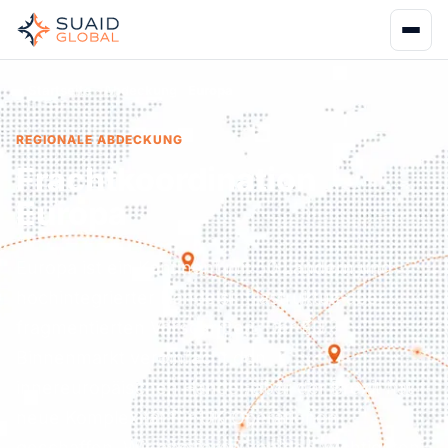
Startseite
Abdeckung
Europa
REGIONALE ABDECKUNG
Frachtkoordination
Europa
Europa ist ein Kontinent mit 50 Ländern und
hochintegrierter Handelsinfrastruktur, aber
fragmentierten Vorschriften. Der EU-
Binnenmarkt vereinfacht den
innereuropäischen Handel, aber der Brexit hat
neue Komplexität für UK-Operationen
geschaffen. Wir operieren von den wichtigsten