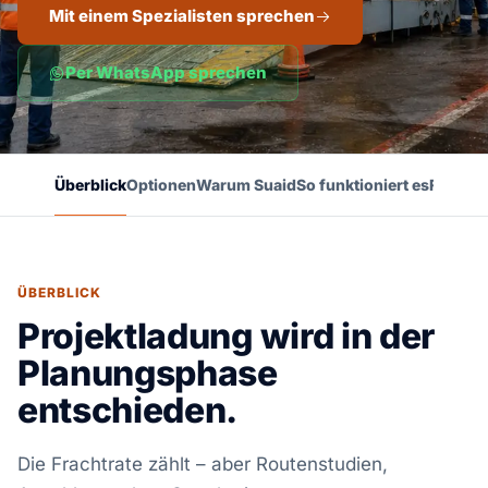
Mit einem Spezialisten sprechen
Per WhatsApp sprechen
Überblick
Optionen
Warum Suaid
So funktioniert es
FAQ
ÜBERBLICK
Projektladung wird in der
Planungsphase
entschieden.
Die Frachtrate zählt – aber Routenstudien,