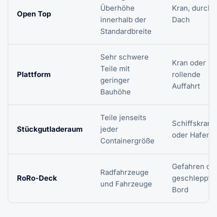
Überhöhe
Kran, durch 
Open Top
innerhalb der
Dach
Standardbreite
Sehr schwere
Kran oder
Teile mit
Plattform
rollende
geringer
Auffahrt
Bauhöhe
Teile jenseits
Schiffskran
Stückgutladeraum
jeder
oder Hafenk
Containergröße
Gefahren od
Radfahrzeuge
RoRo-Deck
geschleppt 
und Fahrzeuge
Bord