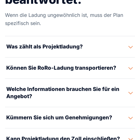
Wenn die Ladung ungewöhnlich ist, muss der Plan
spezifisch sein.
Was zählt als Projektladung?
Projektladung umfasst übergroße, schwere,
Können Sie RoRo-Ladung transportieren?
hochwertige, Stückgut-, RoRo- oder Out-of-Gauge-
Fracht, die besondere Planung braucht.
Ja. Rollgut und Fahrzeuge können über RoRo-fähige
Welche Informationen brauchen Sie für ein
Terminals geroutet werden, wenn Dokumentations- und
Angebot?
Zustandsanforderungen klar sind.
Abmessungen, Gewicht, Fotos oder Zeichnungen,
Kümmern Sie sich um Genehmigungen?
Anschlagpunkte, Ursprung und Ziel, Warenwert, Timing
und etwaige Routenbeschränkungen.
Genehmigungs- und Begleitbedarf kann über den
Kann Projektladung den Zoll einschließen?