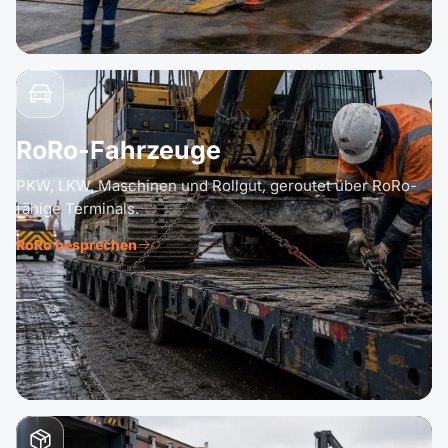
RoRo-Fahrzeuge
PKW, LKW, Maschinen und Rollgut, geroutet über RoRo-
fähige Terminals.
RoRo besprechen