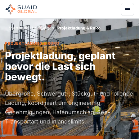
Startseite
Leistungen
Projektladung & RoRo
PROJEKTLADUNG & RORO
Projektladung, geplant
bevor die Last sich
bewegt.
Übergroße, Schwergut-, Stückgut- und rollende
Ladung, koordiniert um Engineering,
Genehmigungen, Hafenumschlag, See-
Transportart und Inlandslimits.