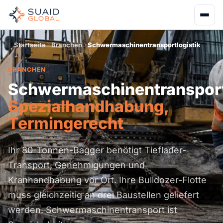
Startseite
Branchen
Schwermaschinentransportlogistik
BRANCHEN
Schwermaschinentransport
Spezialhandhabung,
Termingerecht
Ihr 80-Tonnen-Bagger benötigt Tieflader-
Transport, Genehmigungen und
Kranhandhabung vor Ort. Ihre Bulldozer-Flotte
muss gleichzeitig an drei Baustellen geliefert
werden. Schwermaschinentransport ist