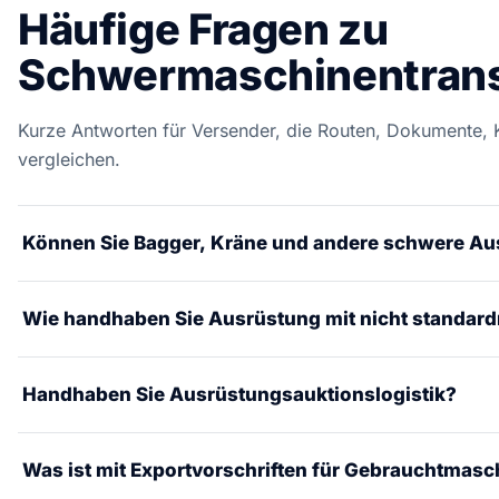
Häufige Fragen zu
Schwermaschinentransp
Kurze Antworten für Versender, die Routen, Dokumente,
vergleichen.
Können Sie Bagger, Kräne und andere schwere A
Ja. RoRo-Versand, Stückgut, Tieflader und Mehrachstransp
Wie handhaben Sie Ausrüstung mit nicht standa
Tonnen. Vollständige Transportplanung einschließlich Kr
und Routenplanung.
Vorversand-Dimensionsvermessung, Routenmachbarkeits
Handhaben Sie Ausrüstungsauktionslogistik?
Übergrößengenehmigungen und Spezialausrüstung (Tiefbe
Anhänger). Wir planen jeden Transport individuell.
Ja. Abholung an Auktionsstandorten, Inspektion, Transport
Was ist mit Exportvorschriften für Gebrauchtmas
mit Ritchie Bros, IronPlanet und anderen Auktionshäusern f