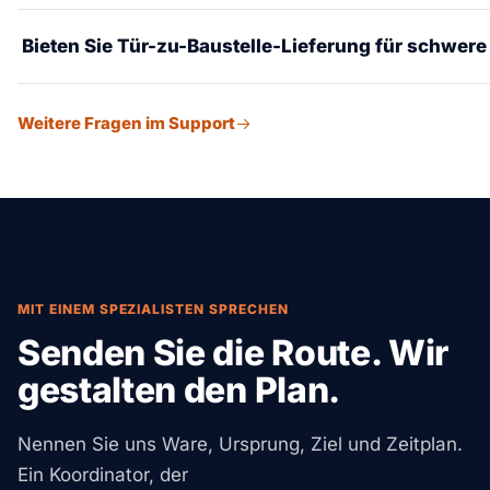
Auktion.
Gebrauchte Ausrüstung kann Reinigungszertifikate, Betrie
Bieten Sie Tür-zu-Baustelle-Lieferung für schwer
Exportgenehmigungen erfordern. Wir verwalten die gesam
Konformität für den internationalen Gebrauchtmaschinenv
Ja. Komplette Lieferkette von Hafen oder Fabrik bis zum B
Weitere Fragen im Support
Übergrößengenehmigungen, Begleitfahrzeuge, Kranentlad
Koordination mit Ihrem Projektteam vor Ort.
MIT EINEM SPEZIALISTEN SPRECHEN
Senden Sie die Route. Wir
gestalten den Plan.
Nennen Sie uns Ware, Ursprung, Ziel und Zeitplan.
Ein Koordinator, der