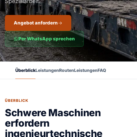
Spezialarbeit.
Angebot anfordern
Per WhatsApp sprechen
Überblick
Leistungen
Routen
Leistungen
FAQ
ÜBERBLICK
Schwere Maschinen
erfordern
ingenieurtechnische