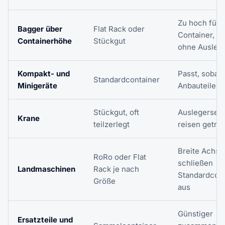
Zu hoch für 
Bagger über
Flat Rack oder
Container, se
Containerhöhe
Stückgut
ohne Ausleg
Kompakt- und
Passt, sobald
Standardcontainer
Minigeräte
Anbauteile a
Stückgut, oft
Auslegerseg
Krane
teilzerlegt
reisen getre
Breite Achse
RoRo oder Flat
schließen
Landmaschinen
Rack je nach
Standardcont
Größe
aus
Günstiger
Ersatzteile und