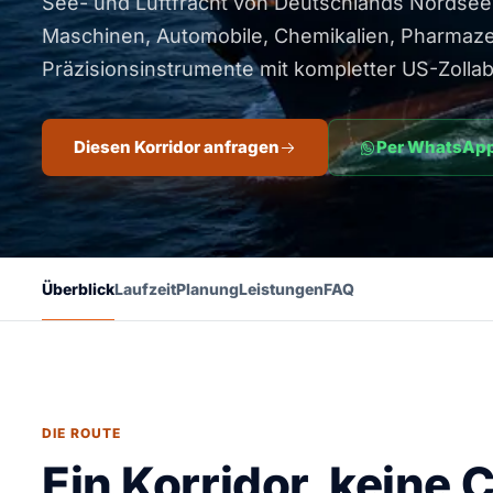
See- und Luftfracht von Deutschlands Nordse
Maschinen, Automobile, Chemikalien, Pharmaze
Präzisionsinstrumente mit kompletter US-Zollab
Diesen Korridor anfragen
Per WhatsApp
Überblick
Laufzeit
Planung
Leistungen
FAQ
DIE ROUTE
Ein Korridor, keine C