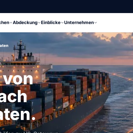
chen
Abdeckung
Einblicke
Unternehmen
aaten
 von
ach
aten.