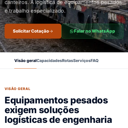
canteiros. A logística de equipamentos pesados
é trabalho especializado.
Solicitar Cotação
Falar no WhatsApp
Visão geral
Capacidades
Rotas
Serviços
FAQ
VISÃO GERAL
Equipamentos pesados
exigem soluções
logísticas de engenharia