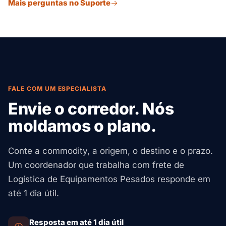
Mais perguntas no Suporte
em canteiros de obras, minas e zonas de construção.
importação do país de destino.
Isso inclui transporte em reboque lowboy, escolta de
carros-piloto e coordenação com a gestão do canteiro
para descarga e posicionamento seguros.
FALE COM UM ESPECIALISTA
Envie o corredor. Nós
moldamos o plano.
Conte a commodity, a origem, o destino e o prazo.
Um coordenador que trabalha com frete de
Logística de Equipamentos Pesados responde em
até 1 dia útil.
Resposta em até 1 dia útil