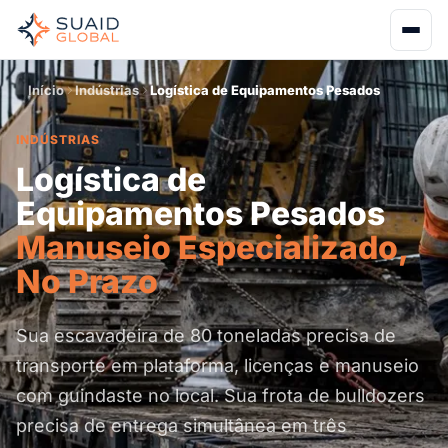
Início
Indústrias
Logística de Equipamentos Pesados
INDÚSTRIAS
Logística de
Equipamentos Pesados
Manuseio Especializado,
No Prazo
Sua escavadeira de 80 toneladas precisa de
transporte em plataforma, licenças e manuseio
com guindaste no local. Sua frota de bulldozers
precisa de entrega simultânea em três