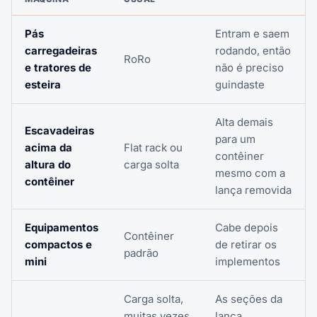
Pás
Entram e saem
carregadeiras
rodando, então
RoRo
e tratores de
não é preciso
esteira
guindaste
Alta demais
Escavadeiras
para um
acima da
Flat rack ou
contêiner
altura do
carga solta
mesmo com a
contêiner
lança removida
Equipamentos
Cabe depois
Contêiner
compactos e
de retirar os
padrão
mini
implementos
Carga solta,
As seções da
muitas vezes
lança