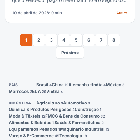
que o vendedor paga o frete marítimo e o seguro da
carga até o porto de destino. No entanto, o risco é
Ler
10 de abril de 2026
· 9 min
transferido ao comprador quando as mercadorias são
carregadas a bordo do navio no porto de origem —
não quando chegam. O CIF é um dos Incoterms mais
usados no frete marítimo. Este guia cobre
1
2
3
4
5
6
7
8
obrigações, exemplos de custo, CIF vs FOB e quando
o CIF é a escolha certa para seus embarques.
Próximo
Brasil
China
Alemanha
Índia
México
PAÍS
4
19
2
4
3
Marrocos
EUA
Vietnã
2
29
4
Agricultura
Automotiva
INDÚSTRIA
3
6
Química & Produtos Perigosos
Construção
2
1
Moda & Têxteis
FMCG & Bens de Consumo
12
32
Alimentos & Bebidas
Saúde & Farmacêutica
7
2
Equipamentos Pesados
Maquinário Industrial
1
13
Varejo & E-Commerce
Tecnologia
45
18