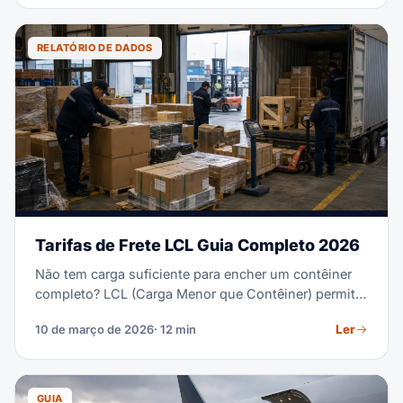
RELATÓRIO DE DADOS
Tarifas de Frete LCL Guia Completo 2026
Não tem carga suficiente para encher um contêiner
completo? LCL (Carga Menor que Contêiner) permite
que você compartilhe espaço de contêiner com
Ler
10 de março de 2026
· 12 min
outros carregadores e pague apenas pelo volume
que utiliza. Aqui está como funciona o preço de LCL
e o que você deve esperar pagar em 2026.
GUIA