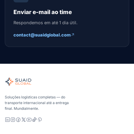
Enviar e-mail ao time
Respondemos em até 1 dia útil.
contact@suaidglobal.com
Suaid Global
Orquestrador de frete independente para oceano, ar, sol
Marítimo, aéreo e terrestre, comparados de forma carrier-n
A Suaid Global não vende capacidade de transportador. Ca
Soluções logísticas completas — do
transporte internacional até a entrega
final. Mundialmente.
LinkedIn
Instagram
Facebook
X
YouTube
TikTok
Pinterest