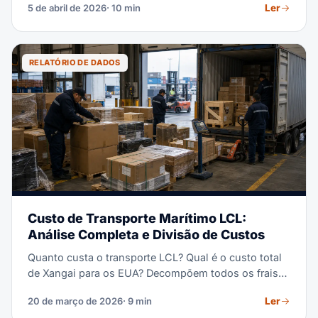
Ler
5 de abril de 2026
· 10 min
pallet LCL ou contêineres completos, entender como
as tarifas funcionam em 2026 ajuda você a orçar com
precisão, negociar melhores condições e escolher a
estratégia de transporte certa para o seu negócio.
RELATÓRIO DE DADOS
Custo de Transporte Marítimo LCL:
Análise Completa e Divisão de Custos
Quanto custa o transporte LCL? Qual é o custo total
de Xangai para os EUA? Decompõem todos os frais
do armazém de origem à entrega final e mostram
Ler
20 de março de 2026
· 9 min
exemplos de custos reais.