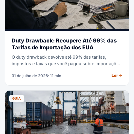
Duty Drawback: Recupere Até 99% das
Tarifas de Importação dos EUA
O duty drawback devolve até 99% das tarifas,
impostos e taxas que você pagou sobre importações
que depois saem dos EUA. Este guia cobre quem se
Ler
31 de julho de 2026
· 11 min
qualifica, os três tipos de drawback, o prazo de 5
anos e como despachantes aduaneiros parceiros
licenciados apresentam os pedidos.
GUIA