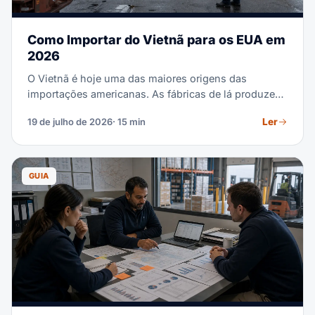
Como Importar do Vietnã para os EUA em
2026
O Vietnã é hoje uma das maiores origens das
importações americanas. As fábricas de lá produzem
eletrônicos, vestuário, calçados, móveis e muito
Ler
19 de julho de 2026
· 15 min
mais. Talvez você esteja comprando do Vietnã pela
primeira vez. Ou esteja transferindo parte de uma
cadeia de suprimentos da China para lá. Seja qual for
o caso, este guia cobre o processo completo. Ele vai
GUIA
da busca de fornecedores ao desembaraço aduaneiro
nos portos americanos.