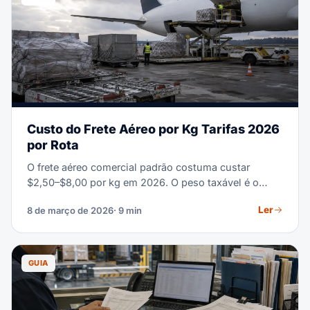
Custo do Frete Aéreo por Kg Tarifas 2026
por Rota
O frete aéreo comercial padrão costuma custar
$2,50–$8,00 por kg em 2026. O peso taxável é o
maior entre o peso real e o volumétrico; rota,
Ler
8 de março de 2026
· 9 min
temporada, tipo de carga e nível de serviço
determinam a tarifa final.
GUIA