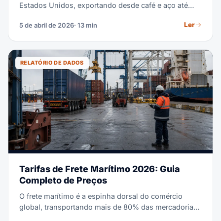
Estados Unidos, exportando desde café e aço até
peças de aeronaves e têxteis de moda. Seja você um
Ler
5 de abril de 2026
· 13 min
exportador brasileiro enviando sua primeira carga ou
uma empresa escalando sua cadeia de suprimentos,
este guia cobre todo o processo — da escolha de
compradores ao desembaraço aduaneiro nos portos
RELATÓRIO DE DADOS
americanos.
Tarifas de Frete Marítimo 2026: Guia
Completo de Preços
O frete marítimo é a espinha dorsal do comércio
global, transportando mais de 80% das mercadorias
do mundo em volume. Seja embarcando um único