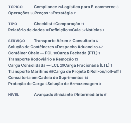
Compliance
Logística para E-commerce
TÓPICO
26
3
Operações
Preços
Estratégia
30
16
11
Checklist
Comparação
TIPO
2
11
Relatório de dados
Definição
Guia
Notícias
10
10
52
1
Transporte Aéreo
Consultoria
SERVIÇO
21
6
Solução de Contêineres
Despacho Aduaneiro
6
47
Contêiner Cheio — FCL
Carga Fechada (FTL)
10
1
Transporte Rodoviário e Remoção
13
Carga Consolidada — LCL
Carga Fracionada (LTL)
25
1
Transporte Marítimo
Carga de Projeto & Roll-on/roll-off
65
1
Consultoria em Cadeia de Suprimentos
14
Proteção de Carga
Solução de Armazenagem
2
9
Avançado
Iniciante
Intermediário
NÍVEL
8
17
61