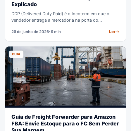
Explicado
DDP (Delivered Duty Paid) é o Incoterm em que o
vendedor entrega a mercadoria na porta do
comprador e paga todo o frete, o desembaraço de
Ler
26 de junho de 2026
· 9 min
importação, os impostos e os tributos. O comprador
apenas descarrega. Este guia cobre as obrigações do
DDP, um exemplo real de custos, DDP vs DAP e
quando o DDP é a escolha certa — ou a errada.
GUIA
Guia de Freight Forwarder para Amazon
FBA: Envie Estoque para o FC Sem Perder
Sua Margem