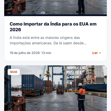
Como Importar da Índia para os EUA em
2026
A Índia está entre as maiores origens das
importações americanas. De lá saem desde
medicamentos genéricos e diamantes até vestuário
Ler
19 de julho de 2026
· 13 min
de algodão e peças de máquinas. Talvez você esteja
planejando sua primeira ordem de compra com um
fornecedor indiano. Ou esteja tirando parte do seu
sourcing da China. Seja qual for o caso, este guia
GUIA
cobre o processo completo — custos, prazos de
trânsito, tarifas, documentos e desembaraço
aduaneiro.