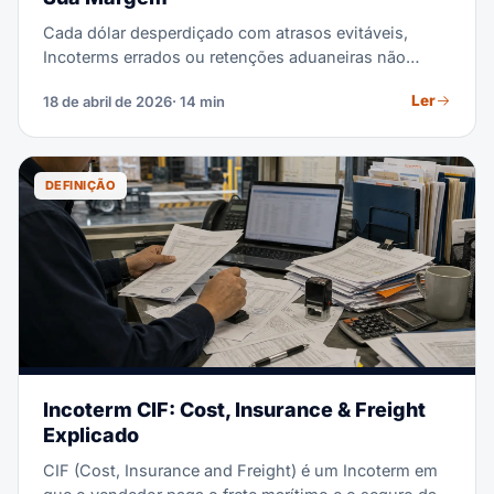
Cada dólar desperdiçado com atrasos evitáveis,
Incoterms errados ou retenções aduaneiras não
monitoradas sai diretamente da sua margem FBA.
Ler
18 de abril de 2026
· 14 min
Este guia traz o fluxo de trabalho completo — do
chão de fábrica à doca de recebimento da Amazon —
para você escolher o forwarder certo e proteger seu
custo total.
DEFINIÇÃO
Incoterm CIF: Cost, Insurance & Freight
Explicado
CIF (Cost, Insurance and Freight) é um Incoterm em