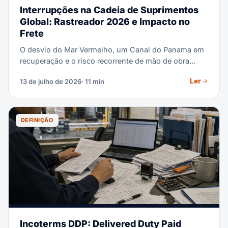
Interrupções na Cadeia de Suprimentos
Global: Rastreador 2026 e Impacto no
Frete
O desvio do Mar Vermelho, um Canal do Panama em
recuperação e o risco recorrente de mão de obra
portuária estão remodelando os tempos de trânsito e
Ler
13 de julho de 2026
· 11 min
as tarifas em 2026. Este rastreador explica cada
interrupção ativa e como interpretar seu impacto na
sua rota. Ele também mostra como construir uma
cadeia de suprimentos que absorve a próxima.
DEFINIÇÃO
Incoterms DDP: Delivered Duty Paid