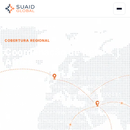
Início
Cobertura
África
COBERTURA REGIONAL
Coordenação de frete ·
África
A África é um continente com 54 países, cada
um com suas próprias regulamentações
aduaneiras, idiomas e infraestrutura. A AfCFTA
(Área de Livre Comércio Continental Africana)
está mudando o cenário, mas a complexidade
operacional permanece enorme. Uma classe
média em expansão, boom de infraestrutura e