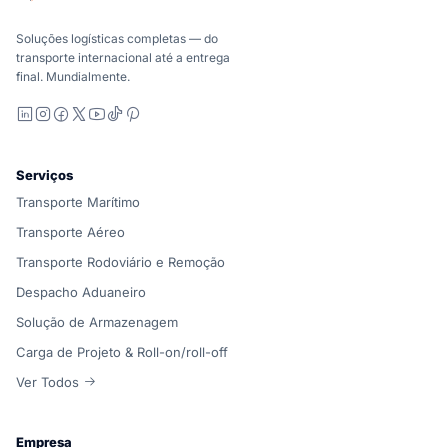
Marítimo, aéreo e terrestre, comparados de forma carrier-n
A Suaid Global não vende capacidade de transportador. Ca
Soluções logísticas completas — do
transporte internacional até a entrega
final. Mundialmente.
LinkedIn
Instagram
Facebook
X
YouTube
TikTok
Pinterest
Serviços
Transporte Marítimo
Transporte Aéreo
Transporte Rodoviário e Remoção
Despacho Aduaneiro
Solução de Armazenagem
Carga de Projeto & Roll-on/roll-off
Ver Todos
Empresa