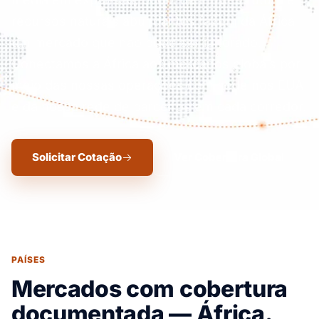
recursos naturais abundantes fazem da África
um mercado que não pode ser ignorado.
Conectamos a África aos mercados globais por
meio das nossas operações com sede nos EUA
e da nossa rede de parceiros em cada corredor.
Solicitar Cotação
Ver Cobertura Global
PAÍSES
Mercados com cobertura
documentada — África.