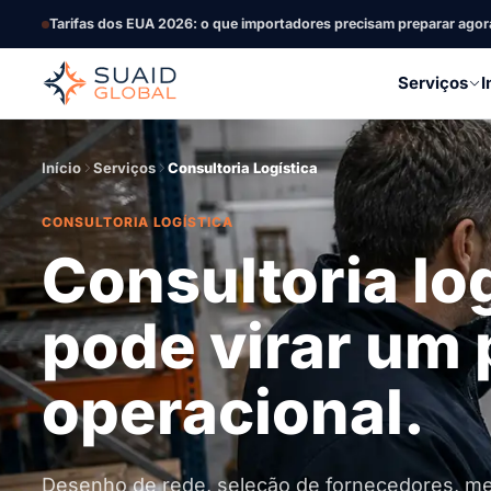
Tarifas dos EUA 2026: o que importadores precisam preparar agor
Serviços
I
Início
Serviços
Consultoria Logística
CONSULTORIA LOGÍSTICA
Consultoria lo
pode virar um 
operacional.
Desenho de rede, seleção de fornecedores, me