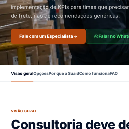
implementação de KPIs para times que precisa
de frete, não de recomendações genéricas.
Fale com um Especialista
Falar no Wha
Visão geral
Opções
Por que a Suaid
Como funciona
FAQ
VISÃO GERAL
Consultoria deve d