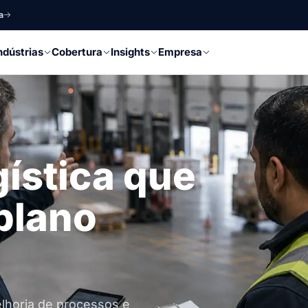
a
ndústrias
Cobertura
Insights
Empresa
gística que
plano
lhoria de processos e