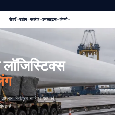
सेवाएँ
उद्योग
कवरेज
इनसाइट्स
कंपनी
 लॉजिस्टिक्स
िंग
को तापमान नियंत्रण चाहिए। आपकी
षज्ञ है।