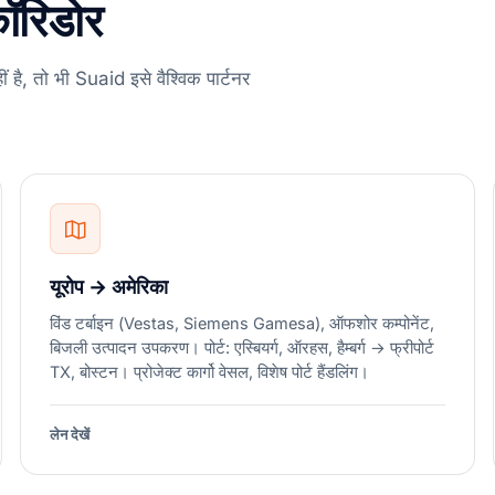
ॉरिडोर
ीं है, तो भी Suaid इसे वैश्विक पार्टनर
यूरोप → अमेरिका
विंड टर्बाइन (Vestas, Siemens Gamesa), ऑफशोर कम्पोनेंट,
बिजली उत्पादन उपकरण। पोर्ट: एस्बियर्ग, ऑरहस, हैम्बर्ग → फ्रीपोर्ट
TX, बोस्टन। प्रोजेक्ट कार्गो वेसल, विशेष पोर्ट हैंडलिंग।
लेन देखें