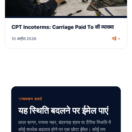
CPT Incoterms: Carriage Paid To की व्याख्या
पढ़ें
10 अप्रैल 2026
व्यवधान अलर्ट
यह स्थिति बदलने पर ईमेल पाएं
लाल सागर, पनामा नहर, बंदरगाह श्रम या टैरिफ स्थिति में
कोई सार्थक बदलाव होने पर एक छोटा ईमेल। कोई तय