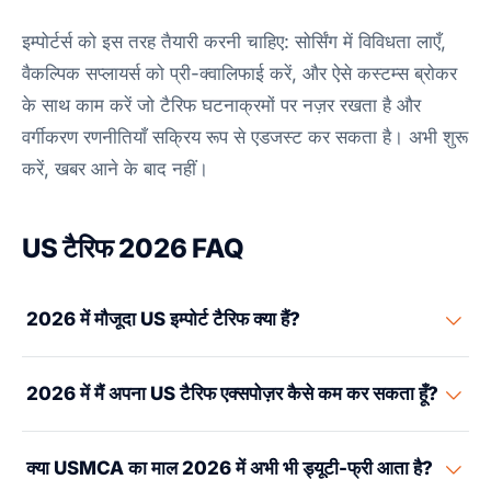
इम्पोर्टर्स को इस तरह तैयारी करनी चाहिए: सोर्सिंग में विविधता लाएँ,
वैकल्पिक सप्लायर्स को प्री-क्वालिफाई करें, और ऐसे कस्टम्स ब्रोकर
के साथ काम करें जो टैरिफ घटनाक्रमों पर नज़र रखता है और
वर्गीकरण रणनीतियाँ सक्रिय रूप से एडजस्ट कर सकता है। अभी शुरू
करें, खबर आने के बाद नहीं।
US टैरिफ 2026 FAQ
2026 में मौजूदा US इम्पोर्ट टैरिफ क्या हैं?
2026 तक, US इम्पोर्टर्स को कई परतों वाले टैरिफ स्टैक का सामना
2026 में मैं अपना US टैरिफ एक्सपोज़र कैसे कम कर सकता हूँ?
करना पड़ रहा है। पहला, बेस MFN ड्यूटी। यह HTSUS में HS-
विशिष्ट दर है, आम तौर पर 0-25%। दूसरा, Section 301 चीन
छह वैध उपाय, प्रभाव के क्रम में। (1) पुनर्वर्गीकरण — लाइसेंस प्राप्त
टैरिफ। ये चीन से आने वाले Lists 1-4A प्रोडक्ट्स पर 7.5-25% हैं।
क्या USMCA का माल 2026 में अभी भी ड्यूटी-फ्री आता है?
क्लासिफायर के साथ HS कोड की समीक्षा करें; एक गलत अंक शुल्क में
कुछ आइटम 2024-2025 की कार्रवाइयों में 50-100% तक बढ़ा दिए