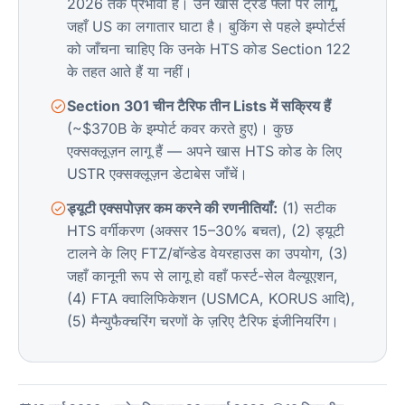
2026 तक प्रभावी है। उन खास ट्रेड फ्लो पर लागू,
जहाँ US का लगातार घाटा है। बुकिंग से पहले इम्पोर्टर्स
को जाँचना चाहिए कि उनके HTS कोड Section 122
के तहत आते हैं या नहीं।
Section 301 चीन टैरिफ तीन Lists में सक्रिय हैं
(~$370B के इम्पोर्ट कवर करते हुए)। कुछ
एक्सक्लूज़न लागू हैं — अपने खास HTS कोड के लिए
USTR एक्सक्लूज़न डेटाबेस जाँचें।
ड्यूटी एक्सपोज़र कम करने की रणनीतियाँ:
(1) सटीक
HTS वर्गीकरण (अक्सर 15–30% बचत), (2) ड्यूटी
टालने के लिए FTZ/बॉन्डेड वेयरहाउस का उपयोग, (3)
जहाँ कानूनी रूप से लागू हो वहाँ फर्स्ट-सेल वैल्यूएशन,
(4) FTA क्वालिफिकेशन (USMCA, KORUS आदि),
(5) मैन्युफैक्चरिंग चरणों के ज़रिए टैरिफ इंजीनियरिंग।