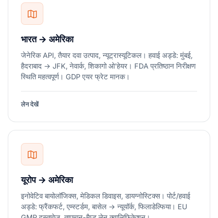
भारत → अमेरिका
जेनेरिक API, तैयार दवा उत्पाद, न्यूट्रास्यूटिकल। हवाई अड्डे: मुंबई,
हैदराबाद → JFK, नेवार्क, शिकागो ओ'हेयर। FDA प्रतिष्ठान निरीक्षण
स्थिति महत्वपूर्ण। GDP एयर फ्रेट मानक।
लेन देखें
यूरोप → अमेरिका
इनोवेटिव बायोलॉजिक्स, मेडिकल डिवाइस, डायग्नोस्टिक्स। पोर्ट/हवाई
अड्डे: फ्रैंकफर्ट, एम्स्टर्डम, बासेल → न्यूयॉर्क, फिलाडेल्फिया। EU
GMP दस्तावेज़, तापमान-मैप्ड लेन क्वालिफिकेशन।