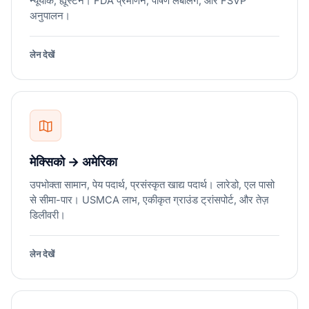
न्यूयॉर्क, ह्यूस्टन। FDA प्रमाणन, पोषण लेबलिंग, और FSVP
अनुपालन।
लेन देखें
मेक्सिको → अमेरिका
उपभोक्ता सामान, पेय पदार्थ, प्रसंस्कृत खाद्य पदार्थ। लारेडो, एल पासो
से सीमा-पार। USMCA लाभ, एकीकृत ग्राउंड ट्रांसपोर्ट, और तेज़
डिलीवरी।
लेन देखें