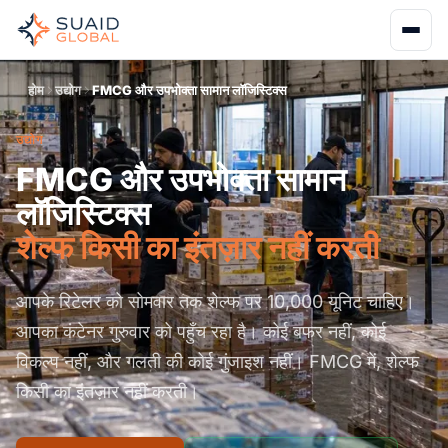
होम
उद्योग
FMCG और उपभोक्ता सामान लॉजिस्टिक्स
उद्योग
FMCG और उपभोक्ता सामान
लॉजिस्टिक्स
शेल्फ किसी का इंतज़ार नहीं करती
आपके रिटेलर को सोमवार तक शेल्फ पर 10,000 यूनिट चाहिए।
आपका कंटेनर गुरुवार को पहुँच रहा है। कोई बफर नहीं, कोई
विकल्प नहीं, और गलती की कोई गुंजाइश नहीं। FMCG में, शेल्फ
किसी का इंतज़ार नहीं करती।