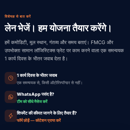
घोषणा, और CIQ जाँच खाद्य पर लागू होती हैं, साथ ही GB मानकों के
OTIF कटौती का मुकाबला कर सकें.
पहले पुष्टि करती है कि कंटेनर तैयार है. हवाई फ्रेट के लिए, हम सक्रिय
अनुसार लेबल अनुवाद. लैटिन अमेरिका में: COFEPRIS (मेक्सिको),
तापमान-नियंत्रित ULD (Envirotainer, va-Q-tec) के साथ IATA
ANVISA (ब्राज़ील), और ISP (चिली) खाद्य, कॉस्मेटिक्स और पर्सनल
विशेषज्ञ से बात करें
CEIV Fresh-प्रमाणित हैंडलर का उपयोग करते हैं. FDA और EU खाद्य
केयर को मंज़ूरी देते हैं. हमारा पार्टनर नेटवर्क देश विशेषज्ञ और प्री-
लेन भेजें। हम योजना तैयार करेंगे।
सुरक्षा ऑडिट के लिए HACCP पेपरवर्क, तापमान लॉग और चेन-ऑफ-
क्लियरेंस पेपरवर्क तैयार रखता है, ताकि आपके शिपमेंट बिना अप्रत्याशित
कस्टडी रिकॉर्ड प्रति शिपमेंट रखे जाते हैं. यदि कोई तापमान विचलन होता
रुकावट के चलते रहें.
हमें कमोडिटी, मूल स्थान, गंतव्य और समय बताएं। FMCG और
है तो हमारी टीम दावों को संभालती है, जिसमें तेज़ स्वैप शिपमेंट शामिल हैं.
उपभोक्ता सामान लॉजिस्टिक्स फ्रेट पर काम करने वाला एक समन्वयक
1 कार्य दिवस के भीतर जवाब देता है।
1 कार्य दिवस के भीतर जवाब
एक समन्वयक से, किसी ऑटोरिस्पॉन्डर से नहीं।
WhatsApp पसंद है?
टीम को सीधे मैसेज करें
शिपमेंट की कीमत जानने के लिए तैयार हैं?
फॉर्म छोड़ें — कोटेशन प्राप्त करें