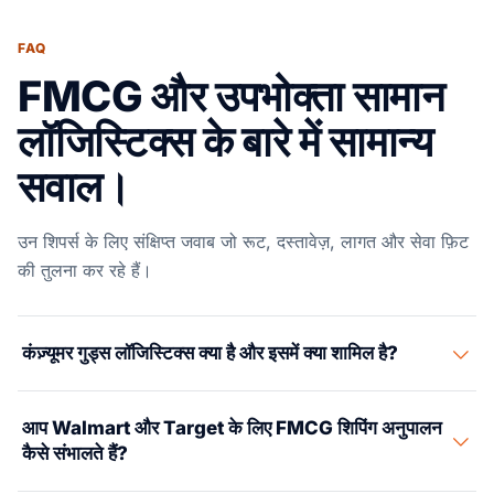
FAQ
FMCG और उपभोक्ता सामान
लॉजिस्टिक्स के बारे में सामान्य
सवाल।
उन शिपर्स के लिए संक्षिप्त जवाब जो रूट, दस्तावेज़, लागत और सेवा फ़िट
की तुलना कर रहे हैं।
कंज़्यूमर गुड्स लॉजिस्टिक्स क्या है और इसमें क्या शामिल है?
कंज़्यूमर गुड्स लॉजिस्टिक्स — जिसे FMCG लॉजिस्टिक्स भी कहा जाता
आप Walmart और Target के लिए FMCG शिपिंग अनुपालन
है — तेज़ी से बिकने वाले उपभोक्ता उत्पादों के लिए वैश्विक फ्रेट, कस्टम्स
कैसे संभालते हैं?
क्लियरेंस, भंडारण और लास्ट-माइल डिलीवरी को कवर करता है. इसका
अर्थ है पैकेज्ड खाद्य और पेय, पर्सनल केयर उत्पाद, घरेलू सफाई का सामान,