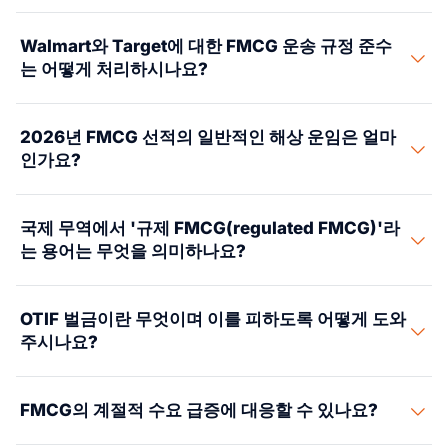
소비재 물류(FMCG 물류라고도 함)는 회전이 빠른 소비재
Walmart와 Target에 대한 FMCG 운송 규정 준수
제품의 글로벌 운송, 통관, 보관, 최종 배송을 다룹니다. 이
는 어떻게 처리하시나요?
는 포장 식품 및 음료, 개인용품, 가정용 세정 용품, OTC 의
약품 및 유사 품목을 의미합니다. 주요 특징은 높은 물량,
Walmart와 Target은 둘 다 엄격한 OTIF(On-Time In-Full)
짧은 제품 수명 주기, 엄격한 체인 배송 규칙입니다. 주요
2026년 FMCG 선적의 일반적인 해상 운임은 얼마
프로그램을 운영합니다. Walmart의 공급업체 표준 매뉴얼
서비스로는 대량 물량을 위한 해상 FCL 및 LCL 운송, 긴급
인가요?
(Supplier Standards Manual)은 ASN(Advanced Ship
재입고를 위한 항공 운송, 쉽게 상하는 상품을 위한 온도 조
Notice) 데이터가 98% 이상 정확할 것과 CHEP 표준을 충
절 운송이 있습니다. 또한 체인별 규칙(OTIF, ASN, EDI),
다음은 2026년 FMCG 수입에 대한 참고용 해상 운임 범위
족하는 팔레트를 요구합니다. 배송은 1-2일 시간대 내에 이
국제 무역에서 '규제 FMCG(regulated FMCG)'라
FDA 및 USDA 통관, 주요 소매 DC 인근의 창고 준비 작업
입니다. 중국에서 미국(FCL 40' HQ): 비수기
루어져야 합니다. OTIF 벌금은 주문 가치의 1-3%에 이릅
는 용어는 무엇을 의미하나요?
도 처리합니다.
$1,800-$3,500, 성수기(4분기/춘절) $3,500-$6,500. 중
니다. Target도 유사한 규칙을 사용하며, 지연 또는 부족 배
국에서 EU(FCL 40' HQ): 비수기 $1,500-$3,000, 성수기
송에 대해 최대 5%의 벌금을 부과합니다. 당사 파트너 네
규제 FMCG는 특정 시장에서 수입하거나 판매하기 전에
$2,800-$5,500. 멕시코에서 미국(국경 간 FTL): 트럭당
OTIF 벌금이란 무엇이며 이를 피하도록 어떻게 도와
트워크는 각 컨테이너를 체인 입고 일정에 대조하여 추적
승인이나 등록이 필요한 회전이 빠른 소비재를 의미합니
$2,500-$4,500. 브라질에서 미국(FCL 40'):
주시나요?
하고 배송 시간대를 예약합니다. 또한 EDI 856 ASN 데이
다. 여기에는 FDA 사전 통지, FSVP, 동물성 제품에 대한
$2,200-$4,200. 소규모 FMCG 물량에 대한 LCL 요율은
터를 전송하고 벌금 분쟁을 위해 운송사 예외 기록을 보관
USDA APHIS 검사가 필요한 식음료가 포함됩니다. FDA 등
경로와 계절에 따라 CBM당 $35-$75입니다. 온도 조절(리
OTIF(On Time In Full) 벌금은 Walmart와 Target 같은 대
합니다. 당사는 체인별 라벨도 처리합니다: GS1-128 케이
록, EU SCCS 검토, REACH 화학물질 규칙이 필요한 화장
FMCG의 계절적 수요 급증에 대응할 수 있나요?
퍼) FCL은 표준 드라이 요율에 25-50%를 더합니다. 이는
형 체인에서 부과하는 요금입니다. 배송이 지연되거나 부
스 라벨, 적용되는 경우 RFID 규칙, Walmart WMI 팔레트
품 및 개인용품도 포함됩니다. FDA OTC 모노그래프,
고정 견적이 아닌 시장 범위이며, 실제 요율은 예약 시점,
족할 때 적용되며, 흔히 주문 가치의 3%입니다. 당사는 각