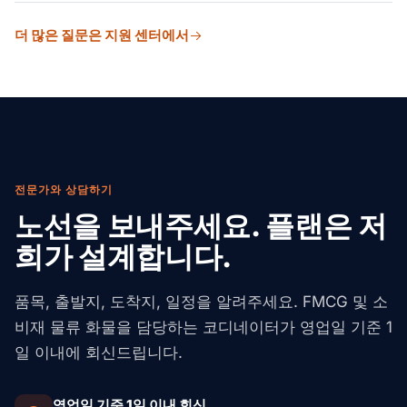
Program) 규칙과 USDA APHIS가 동물성 제품에 적용됩니
제를 알려 드립니다. 당사는 체인별 라벨(UPC, GS1
콜드체인 품질은 FMCG 식품, 음료, 유제품에 가장 중요합
다. EPA 등록은 살충제가 함유된 세정 제품을 다룹니다.
Datamatrix, Walmart의 WMI 규칙), 시간대 예약, e-POD
더 많은 질문은 지원 센터에서
니다. 당사 파트너 네트워크는 실시간 온도 추적 컨테이너
EU에서는: REACH가 화장품 화학물질을 다루고, CE 마킹
서류를 처리합니다. Amazon FBA의 경우 당사 파트너가
(Maersk Star Cool, MSC 리퍼 선단, CMA CGM REEFLEX)
이 전자제품을 다루며, 영양 라벨은 규정 1169/2011의 적용
입고 준비를 처리합니다: FNSKU 라벨, 폴리백 포장, 번들
를 운영합니다. 이들은 -25°C(냉동)에서 +18°C(상온 조절)
을 받습니다. EU 유기농 인증(규정 2018/848)은 유기농 표
구성, Amazon 규격에 맞는 팔레타이징. 이들은 IND, ONT,
까지의 설정 온도를 유지합니다. 설정 온도가 2°F/1°C 이상
시를 다룹니다. 중국에서는: GACC 등록, 세관 신고, CIQ 검
MEM 및 기타 주요 허브 인근의 준비 사이트에서 작업합니
벗어나면 즉시 알림이 발동됩니다. 출발지에서의 사전 점
사가 식품에 적용되며, GB 표준에 따른 라벨 번역도 필요
다. 당사는 운송사 예외 기록을 보관하여, 체인 스코어카드
검(pre-trip check)으로 적재 24시간 전에 컨테이너 준비
합니다. 라틴아메리카에서는: COFEPRIS(멕시코),
에서 부당한 OTIF 감점에 대응할 수 있도록 합니다.
상태를 확인합니다. 항공 운송의 경우 능동형 온도 조절
ANVISA(브라질), ISP(칠레)가 식품, 화장품, 개인용품을
전문가와 상담하기
ULD(Envirotainer, va-Q-tec)를 갖춘 IATA CEIV Fresh 인
승인합니다. 당사 파트너 네트워크는 국가별 전문가와 사
노선을 보내주세요. 플랜은 저
증 취급업체를 이용합니다. HACCP 서류, 온도 기록, 관리
전 통관 서류를 상시 준비하여, 귀사 선적이 예상치 못한 보
희가 설계합니다.
연속성(chain-of-custody) 기록을 FDA 및 EU 식품 안전
류 없이 계속 이동하도록 합니다.
감사를 위해 선적별로 보관합니다. 온도 이탈이 발생하는
경우 당사 팀은 신속한 교체 선적을 포함하여 클레임을 처
품목, 출발지, 도착지, 일정을 알려주세요. FMCG 및 소
리합니다.
비재 물류 화물을 담당하는 코디네이터가 영업일 기준 1
일 이내에 회신드립니다.
영업일 기준 1일 이내 회신