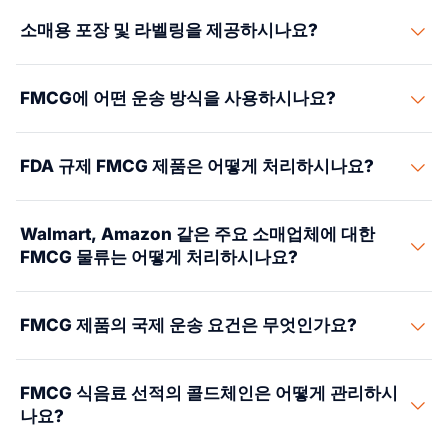
규칙.
DSHEA 규칙, EU 지침 2001/83/EC의 적용을 받는 OTC 의
네. 당사는 성수기(4분기 연말연시, 신학기, 프로모션 추
물량 계약, 선사 조건에 따라 달라집니다. 현재 견적은 당사
선적을 체인 KPI에 대조하여 추적하고, 문제에 신속히 대응
소매용 포장 및 라벨링을 제공하시나요?
약품과 보조제도 포함됩니다. 살충제 함유 세정 제품에 대
진)를 위해 몇 달 전부터 화물 공간을 계획합니다. 당사의
에 문의하십시오.
하며, 운송사와 협력하여 배송을 엄격한 시간대 내에 유지
한 EPA 등록이 필요한 가정용 화학물질도 포함됩니다. 규
선사 관계와 파트너 창고 네트워크는 성수기를 위한 우선
합니다.
네. 당사는 체인별 라벨, 바코드, 진열 준비 포장, POS 디스
제 FMCG는 사전 서류 검토, 시장별 제품 등록, 그리고 때
공간을 사전 예약하는 데 도움이 되며, 예상치 못한 수요에
FMCG에 어떤 운송 방식을 사용하시나요?
플레이 설정을 처리합니다. 각 체인은 자체 규칙을 정하며,
로는 시장 출시 전 승인이 필요합니다. 당사 규정 준수 파트
대비한 백업 옵션도 준비되어 있습니다.
당사는 Walmart, Target, Amazon, Costco 및 기타 대형
너는 이 서류 절차를 처리하여 규제 상품이 보류나 지연 없
당사는 해상 운송(대량 물량용 FCL), 항공 운송(긴급 재입
체인에 대한 규칙 파일을 보관합니다.
이 통관되도록 합니다.
FDA 규제 FMCG 제품은 어떻게 처리하시나요?
고용), 지상 운송(국내 배송용 FTL/LTL)을 혼합합니다. 방
식 조합은 귀사의 제품 가치, 물량, 배송 일정에 따라 달라
당사 관세사 파트너는 화장품, 식품, OTC 의약품에 대한
집니다.
Walmart, Amazon 같은 주요 소매업체에 대한
FDA 사전 통지, 제품 등록, 라벨 규칙, 시설 등록을 처리합
FMCG 물류는 어떻게 처리하시나요?
니다. 당사는 귀사 상품이 FDA 보류나 지연 없이 통관되도
록 합니다.
대형 체인(Walmart, Target, Amazon, Costco, Kroger)은
FMCG 제품의 국제 운송 요건은 무엇인가요?
엄격한 On-Time In-Full(OTIF) 규칙을 정합니다. 지연 또는
부족 배송에 대한 벌금은 주문 가치의 3-5%에 이릅니다.
FMCG 운송 규칙은 시장과 제품 유형에 따라 다릅니다. 미
당사 파트너 네트워크는 각 컨테이너를 체인 입고 일정에
FMCG 식음료 선적의 콜드체인은 어떻게 관리하시
국에서는: FDA 사전 통지가 식품, 음료, 화장품, OTC 의약
대조하여 추적합니다. 출발지 적재부터 DC 도착까지 실시
나요?
품을 다룹니다. FSVP(Foreign Supplier Verification
간으로 확인하실 수 있으며, 운송 시간이 지연되는 순간 문