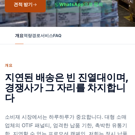
견적 받기
WhatsApp으로 문의
개요
역량
경로
서비스
FAQ
개요
지연된 배송은 빈 진열대이며,
경쟁사가 그 자리를 차지합니
다
소비재 시장에서는 하루하루가 중요합니다. 대형 소매
업체의 OTIF 패널티, 엄격한 납품 기한, 촉박한 유통기
한, 지연할 수 없는 프로모션 캠페인. 저희는 정시 납품