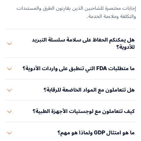
إجابات مختصرة للشاحنين الذين يقارنون الطرق والمستندات
والتكلفة وملاءمة الخدمة.
هل يمكنكم الحفاظ على سلامة سلسلة التبريد
للأدوية؟
نعم. ندير سلاسل تبريد مُختبَرة من 2-8°م (المعيار الصيدلاني) إلى
ما متطلبات FDA التي تنطبق على واردات الأدوية؟
-20°م و-70°م (المستحضرات البيولوجية). تعتمد سلسلتنا على
حاويات مبرّدة وشاحنات مطابقة لمعايير GDP ومستودعات خاضعة
تتطلب واردات الأدوية إشعار FDA المسبق وتسجيل الأدوية
لمراقبة الحرارة مع تسجيل بيانات مستمر.
هل تتعاملون مع المواد الخاضعة للرقابة؟
وتسجيل المنشأة وأرقام NDC ووثائق امتثال cGMP. يتولى فريقنا
التنظيمي جميع تعاملات FDA ويضمن تخليص منتجاتك دون
نعم، بسلسلة حيازة متوافقة مع DEA وتخزين آمن وناقلين مرخصين.
احتجاز.
كيف تتعاملون مع لوجستيات الأجهزة الطبية؟
ندير لوجستيات المواد الخاضعة للرقابة من الجدول II-V بتوثيق
وامتثال تنظيمي كامل.
ندير واردات أجهزة FDA 510(k) وPMA بما في ذلك التداول المعقم
ما هو امتثال GDP ولماذا هو مهم؟
وتتبع الدفعات وامتثال التسلسل (UDI) ولوجستيات جاهزة