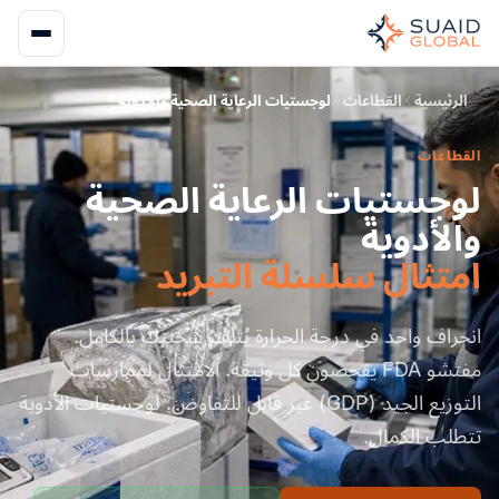
الرئيسية
القطاعات
لوجستيات الرعاية الصحية والأدوية
القطاعات
لوجستيات الرعاية الصحية
والأدوية
امتثال سلسلة التبريد
انحراف واحد في درجة الحرارة يُتلف شحنتك بالكامل.
مفتشو FDA يفحصون كل وثيقة. الامتثال لممارسات
التوزيع الجيد (GDP) غير قابل للتفاوض. لوجستيات الأدوية
تتطلب الكمال.