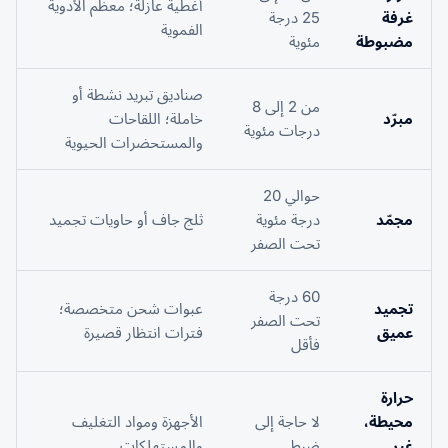
أغطية عازلة؛ معظم الأدوية
غرفة
25 درجة
الفموية
مضبوطة
مئوية
صناديق تبريد نشطة أو
من 2 إلى 8
مبرّد
خاملة؛ اللقاحات
درجات مئوية
والمستحضرات الحيوية
حوالي 20
مجمّد
درجة مئوية
ثلج جاف أو حاويات تجميد
تحت الصفر
60 درجة
تجميد
عبوات شحن متخصصة؛
تحت الصفر
عميق
فترات انتظار قصيرة
فأقل
حرارة
محيطة،
لا حاجة إلى
الأجهزة ومواد التغليف
غير
ضبط
والمستهلكات