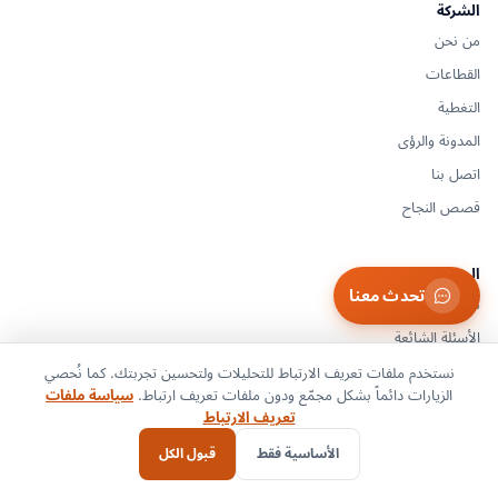
الشركة
من نحن
القطاعات
التغطية
المدونة والرؤى
اتصل بنا
قصص النجاح
الموارد
تحدث معنا
مركز الدعم
الأسئلة الشائعة
المستندات والأدلة
نستخدم ملفات تعريف الارتباط للتحليلات ولتحسين تجربتك. كما نُحصي
الزيارات دائماً بشكل مجمّع ودون ملفات تعريف ارتباط.
سياسة ملفات
المسرد
تعريف الارتباط
خطوط الشحن
الأساسية فقط
قبول الكل
أدوات اللوجستيات