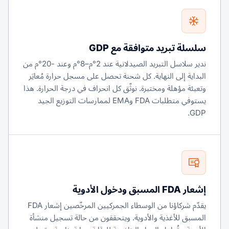
سلسلة تبريد متوافقة مع GDP
ندير سلاسل التبريد الصيدلانية عند 2°م–8°م وعند -20°م من
البداية إلى النهاية. كل شحنة تحصل على مسجل حرارة مُعايَر
وتعبئة مؤهلة ومختبرة. نوثّق كل انحراف في درجة الحرارة. هذا
يستوفي متطلبات FDA وEMA لممارسات التوزيع الجيد
GDP.
إشعار FDA المسبق ودخول الأدوية
يقدّم شركاؤنا من الوسطاء الجمركيين المرخّصين إشعار FDA
المسبق للأغذية والأدوية. ويتحققون من حالة تسجيل منشأة