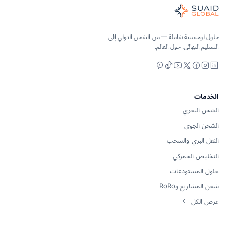
نسق شحن مستقل للخدمات البحرية والجوية والأرضية والجمارك والتخزين
لمحيط والجو والأرض - مقارنة الناقلات بشكل محايد، ونقلها بشكل شا
Suaid Glob لا تبيع سعة الناقل. تتم مقارنة كل مسار عبر المحيط والجو والداخل والجمارك وشركاء التخزين، ثم يتم تنسيقه من خلال مالك تشغيل واحد بدءًا من الطلب وحتى التسليم.
حلول لوجستية شاملة — من الشحن الدولي إلى
التسليم النهائي. حول العالم.
Pinterest
YouTube
TikTok
Facebook
Instagram
LinkedIn
X
الخدمات
الشحن البحري
الشحن الجوي
النقل البري والسحب
التخليص الجمركي
حلول المستودعات
شحن المشاريع وRoRo
عرض الكل