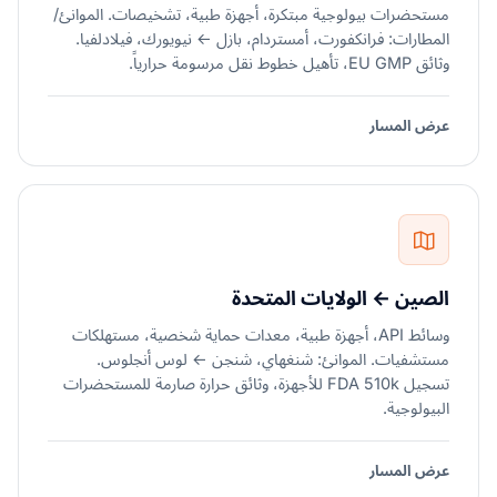
مستحضرات بيولوجية مبتكرة، أجهزة طبية، تشخيصات. الموانئ/
المطارات: فرانكفورت، أمستردام، بازل ← نيويورك، فيلادلفيا.
وثائق EU GMP، تأهيل خطوط نقل مرسومة حرارياً.
عرض المسار
الصين ← الولايات المتحدة
وسائط API، أجهزة طبية، معدات حماية شخصية، مستهلكات
مستشفيات. الموانئ: شنغهاي، شنجن ← لوس أنجلوس.
تسجيل FDA 510k للأجهزة، وثائق حرارة صارمة للمستحضرات
البيولوجية.
عرض المسار