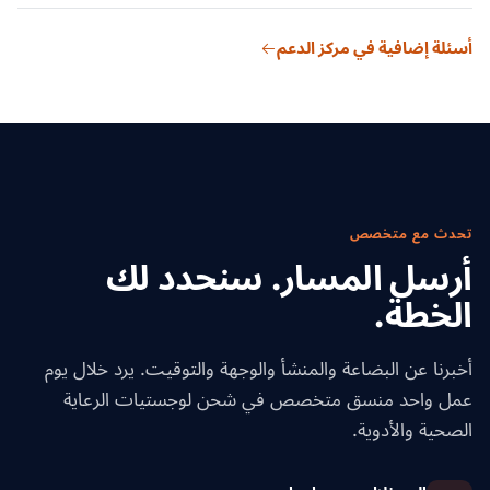
للاستدعاء. تحتفظ مستودعات شركائنا في شبكتنا بتراخيص توزيع
ممارسات التوزيع الجيد (GDP) تضمن حفاظ المنتجات الصيدلانية
الأجهزة الطبية.
أسئلة إضافية في مركز الدعم
على جودتها طوال سلسلة التوريد. نتبع إرشادات GDP للتخزين
والتداول والنقل والتوثيق — وهي حاسمة لعمليات التدقيق
التنظيمية وسلامة المرضى.
تحدث مع متخصص
أرسل المسار. سنحدد لك
الخطة.
أخبرنا عن البضاعة والمنشأ والوجهة والتوقيت. يرد خلال يوم
عمل واحد منسق متخصص في شحن لوجستيات الرعاية
الصحية والأدوية.