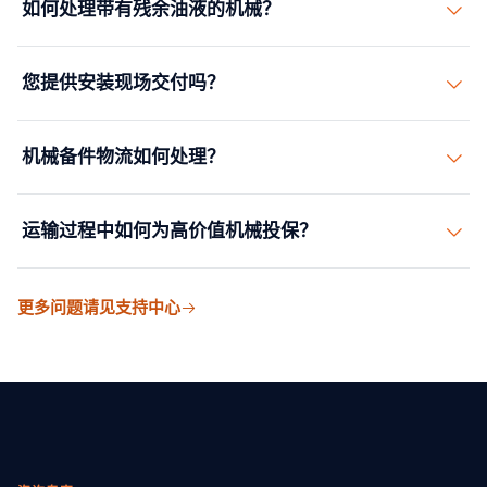
如何处理带有残余油液的机械？
力机、涡轮机和生产线。我们安排框架箱、开顶箱、散杂
货和具有路线勘察和许可的专业内陆运输。
带有残余液体的设备可能需要IMDG合规运输。我们尽可
您提供安装现场交付吗？
能协调排放、清洁和认证，或为带液体运输的设备安排适
当的DG处理和文件。
是的。我们提供到安装现场的白手套交付，包括索具、起
机械备件物流如何处理？
重机操作和定位。我们与您的安装团队协调，确保设备在
正确的日期以正确的顺序到达。
我们维护备件库存管理和紧急零件运输——包括关键生产
运输过程中如何为高价值机械投保？
停产零件的24/7空运。我们网络中的合作仓库存储常用备
件以便即时发货。
我们提供覆盖全部更换价值的全险货物保险，包括装卸和
更多问题请见支持中心
运输操作期间的覆盖。对于复杂的运输，我们安排检验员
在起运地和目的地到场。