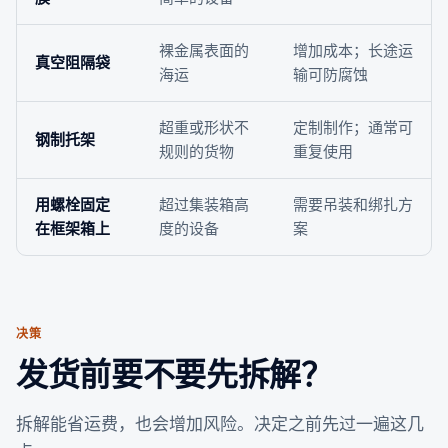
裸金属表面的
增加成本；长途运
真空阻隔袋
海运
输可防腐蚀
超重或形状不
定制制作；通常可
钢制托架
规则的货物
重复使用
用螺栓固定
超过集装箱高
需要吊装和绑扎方
在框架箱上
度的设备
案
决策
发货前要不要先拆解？
拆解能省运费，也会增加风险。决定之前先过一遍这几