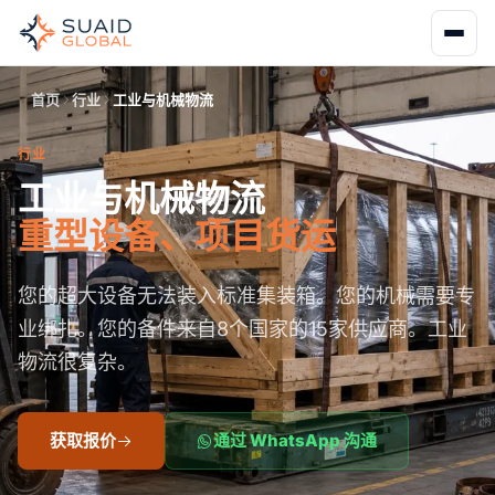
首页
行业
工业与机械物流
行业
工业与机械物流
重型设备、项目货运
您的超大设备无法装入标准集装箱。您的机械需要专
业绑扎。您的备件来自8个国家的15家供应商。工业
物流很复杂。
获取报价
通过 WhatsApp 沟通