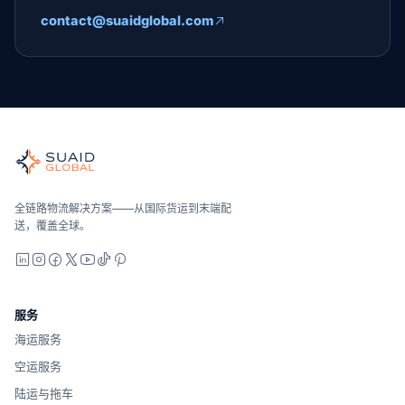
contact@suaidglobal.com
Suaid Global
全球海运、空运、陆运、海关和仓储的独立货运协调者。运营商
海洋、空中和地面——与运营商无关地进行比较，全面报价，并
Suaid Global不出售运营商运力。每条航线都会与海运
全链路物流解决方案——从国际货运到末端配
送，覆盖全球。
LinkedIn
Instagram
Facebook
X
YouTube
TikTok
Pinterest
服务
海运服务
空运服务
陆运与拖车