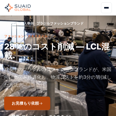
ホーム
導入事例
ブラジルファッションブランド
ファッション・テキスタイル
28%のコスト削減 — LCL混
載.
成長中のブラジルのファッションブランドが、米国
向け出荷を最適化し、物流コストを約3分の1削減し
た方法。
お見積もり依頼