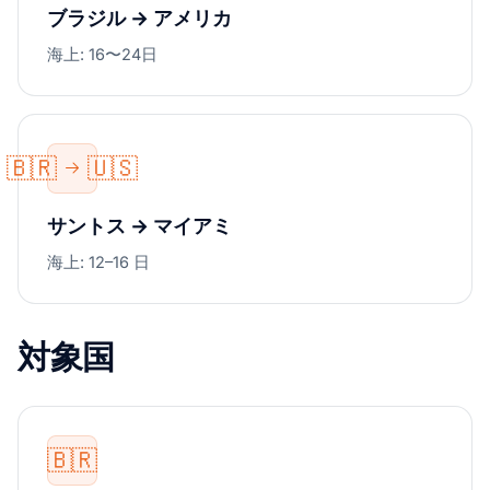
ブラジル → アメリカ
海上: 16〜24日
🇧🇷
🇺🇸
サントス → マイアミ
海上: 12–16 日
対象国
🇧🇷