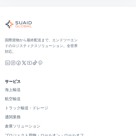
Suaid Global
世界の海、空、陸、税関、倉庫を担当する独立した貨物オーケ
海洋、空、地上 — キャリア中立で比較し、オールインで見積
Suaid Global はキャリア容量を販売しません。各レー
国際貨物から最終配送まで、エンドツーエン
ドのロジスティクスソリューション。全世界
対応。
LinkedIn
Instagram
Facebook
X
YouTube
TikTok
Pinterest
サービス
海上輸送
航空輸送
トラック輸送・ドレージ
通関業務
倉庫ソリューション
プロジェクト貨物・ロールオン・ロールオフ