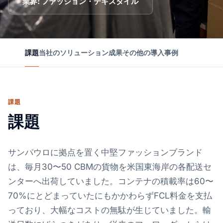
業界: ファッション・テキスタイル
課題
当社のソリューション
成果
その他の導入事例
課題
課題
サンパウロに拠点を置く中堅ファッションブランド
は、毎月30〜50 CBMの貨物を米国東海岸の各配送セ
ンターへ出荷していました。コンテナの積載率は60〜
70%にとどまっていたにもかかわらずFCL料金を支払
っており、大幅なコストの無駄が生じていました。輸