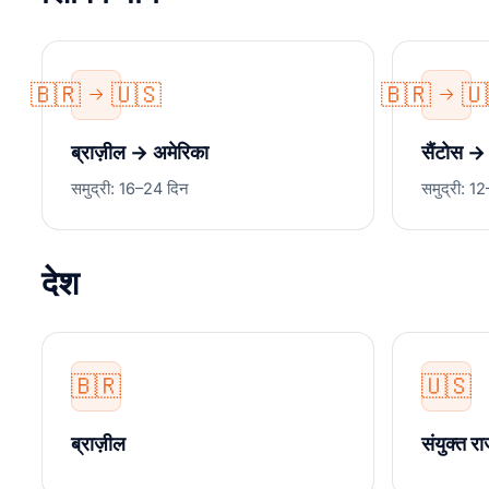
🇧🇷
🇺🇸
🇧🇷
🇺
ब्राज़ील → अमेरिका
सैंटोस → 
समुद्री: 16–24 दिन
समुद्री: 1
देश
🇧🇷
🇺🇸
ब्राज़ील
संयुक्त रा