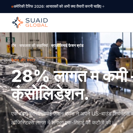
अमेरिकी टैरिफ 2026: आयातकों को अभी क्या तैयारी करनी चाहिए
होम
सफलता की कहानियां
ब्राज़ीलियाई फ़ैशन ब्रांड
फ़ैशन और वस्त्र
28% लागत में कम
कंसोलिडेशन.
एक बढ़ते ब्राज़ीलियाई फ़ैशन ब्रांड ने अपने US-बाउंड शिपमेंट्
लॉजिस्टिक्स लागत में लगभग एक-तिहाई की कटौती की।