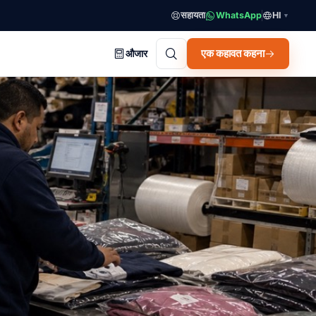
सहायता
WhatsApp
HI
▼
एक कहावत कहना
औजार