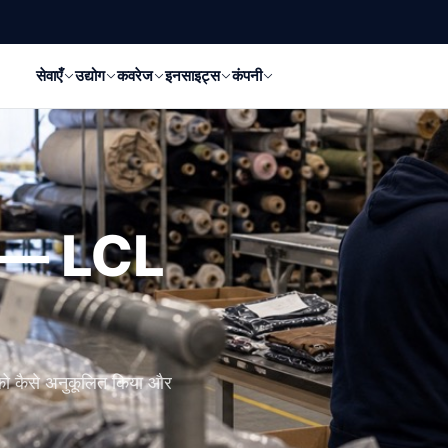
सेवाएँ
उद्योग
कवरेज
इनसाइट्स
कंपनी
ी — LCL
स को कैसे अनुकूलित किया और