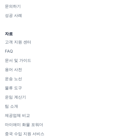
문의하기
성공 사례
자료
고객 지원 센터
FAQ
문서 및 가이드
용어 사전
운송 노선
물류 도구
운임 계산기
팀 소개
제공업체 비교
마이애미 화물 포워더
중국 수입 지원 서비스