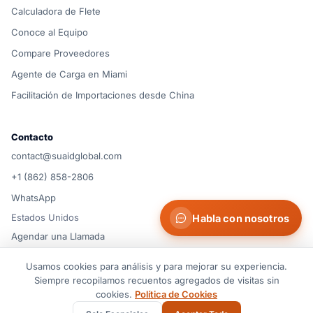
Calculadora de Flete
Conoce al Equipo
Compare Proveedores
Agente de Carga en Miami
Facilitación de Importaciones desde China
Contacto
contact@suaidglobal.com
+1 (862) 858-2806
WhatsApp
Estados Unidos
Habla con nosotros
Agendar una Llamada
Usamos cookies para análisis y para mejorar su experiencia.
© 2026 Suaid LLC — Estados Unidos
Siempre recopilamos recuentos agregados de visitas sin
Términos de Servicio
Política de Privacidad
Política de Cookies
cookies.
Política de Cookies
Preferencias de cookies
Aviso Legal