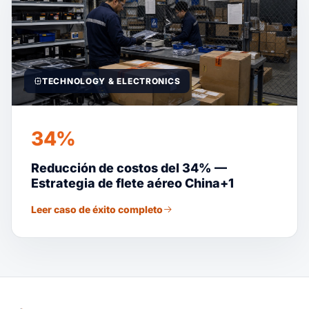
TECHNOLOGY & ELECTRONICS
34%
Reducción de costos del 34% —
Estrategia de flete aéreo China+1
Leer caso de éxito completo
Suaid Global