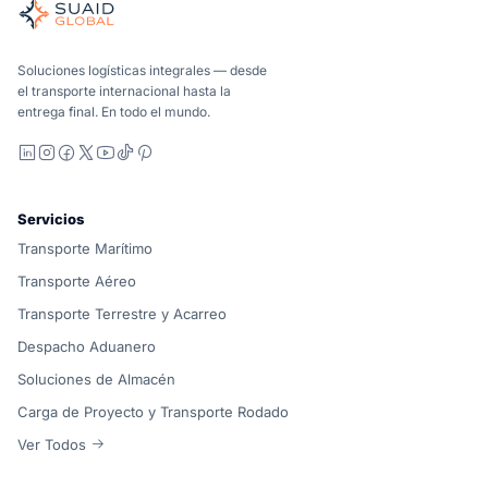
Agente de carga independiente para océano, aire, tierra, a
Marítimo, aéreo y terrestre, comparados de forma carrier-n
Suaid Global no vende capacidad de transportista. Cada cor
Soluciones logísticas integrales — desde
el transporte internacional hasta la
entrega final. En todo el mundo.
LinkedIn
Instagram
Facebook
X
YouTube
TikTok
Pinterest
Servicios
Transporte Marítimo
Transporte Aéreo
Transporte Terrestre y Acarreo
Despacho Aduanero
Soluciones de Almacén
Carga de Proyecto y Transporte Rodado
Ver Todos