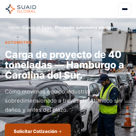
Inicio
Casos de Éxito
Proveedor automotriz alemán
AUTOMOTRIZ
Carga de proyecto de 40
toneladas — Hamburgo a
Carolina del Sur.
Cómo movimos equipo industrial
sobredimensionado a través del Atlántico sin
daños y antes del plazo.
Solicitar Cotización