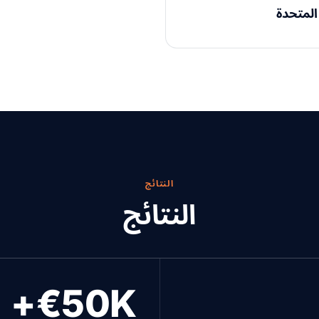
المتحدة
النتائج
النتائج
€50K+