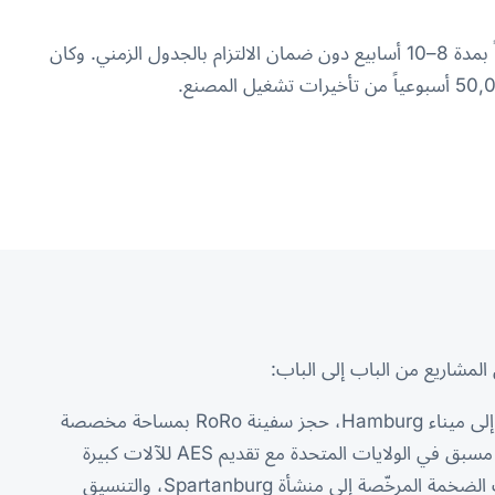
قدّم مزوّد الخدمات اللوجستية الحالي عرضاً بمدة 8–10 أسابيع دون ضمان الالتزام بالجدول الزمني. وكان
استلام من المصنع بنقل مسطّح متخصص إلى ميناء Hamburg، حجز سفينة RoRo بمساحة مخصصة
على السطح وخطة تثبيت، تخليص جمركي مسبق في الولايات المتحدة مع تقديم AES للآلات كبيرة
الحجم، توصيل الميل الأخير بنقل الحمولات الضخمة المرخّصة إلى منشأة Spartanburg، والتنسيق