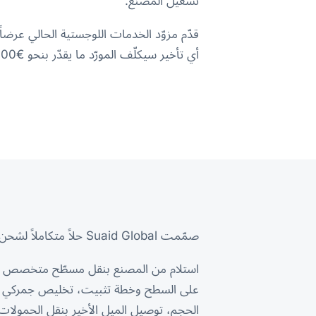
تشغيل المصنع.
أي تأخير سيكلّف المورّد ما يقدّر بنحو €50,000 أسبوعياً من تأخيرات تشغيل المصنع.
صمّمت Suaid Global حلاً متكاملاً لشحن المشاريع من الباب إلى الباب: