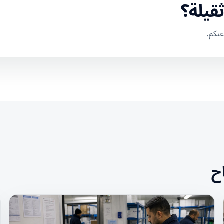
قيلة؟
عنكم.
ح