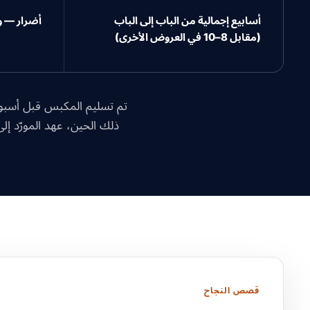
أسابيع إجمالية من الباب إلى الباب
أضرار — و
(مقابل 8–10 في العروض الأخرى)
تم تسليم المكبس قبل أسبو
ذلك الحين، عهد المورّد إلى Suaid Global بجميع عمليات نقل المعدات الثقيلة، بما في ذلك 3 شحنات إضافية ل
قصص النجاح