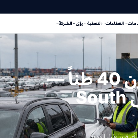
دمات
القطاعات
التغطية
رؤى
الشركة
شحنة مشروع بوزن 40 طناً —
من Hamburg إلى South
أي ضرر وقبل الموعد