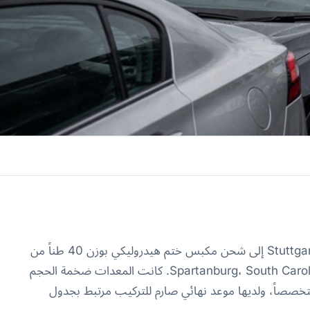
احتاج مورّد سيارات من الدرجة الثانية في Stuttgart إلى شحن مكبس ختم هيدروليكي بوزن 40 طناً من
منشأته التصنيعية إلى مصنع جديد في Spartanburg، South Carolina. كانت المعدات ضخمة الحجم
 وتتطلب رفعاً متخصصاً، ولديها موعد نهائي صارم للتركيب مرتبط بجدول