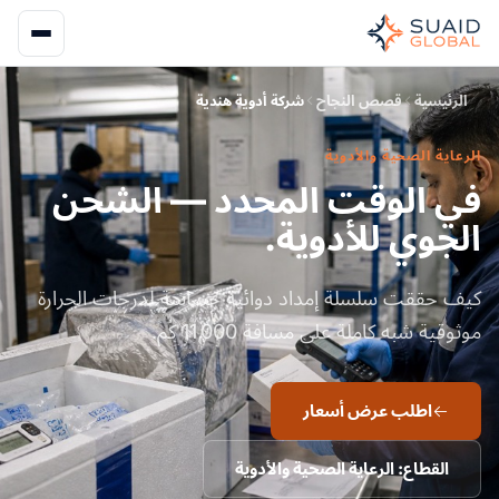
الرئيسية
قصص النجاح
شركة أدوية هندية
الرعاية الصحية والأدوية
في الوقت المحدد — الشحن
الجوي للأدوية.
كيف حققت سلسلة إمداد دوائية حساسة لدرجات الحرارة
موثوقية شبه كاملة على مسافة 11,000 كم.
اطلب عرض أسعار
القطاع: الرعاية الصحية والأدوية