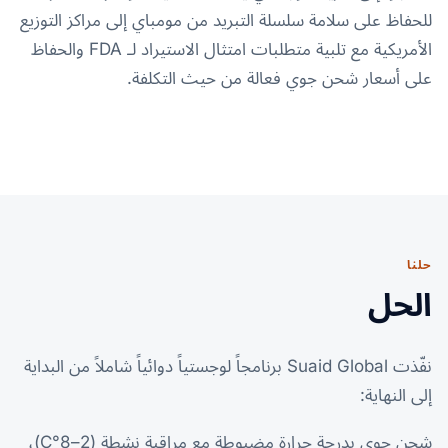
للحفاظ على سلامة سلسلة التبريد من مومباي إلى مراكز التوزيع
الأمريكية مع تلبية متطلبات امتثال الاستيراد لـ FDA والحفاظ
على أسعار شحن جوي فعالة من حيث التكلفة.
حلنا
الحل
نفّذت Suaid Global برنامجاً لوجستياً دوائياً شاملاً من البداية
إلى النهاية:
شحن جوي بدرجة حرارة مضبوطة مع مراقبة نشطة (2–8°C)،