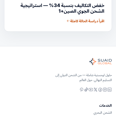
خفض التكاليف بنسبة 34% — استراتيجية
الشحن الجوي الصين+1
اقرأ دراسة الحالة كاملة
Suaid Globa
نسق شحن مستقل للخدمات البحرية والجوية والأرضية والجمارك والتخزين
لمحيط والجو والأرض - مقارنة الناقلات بشكل محايد، ونقلها بشكل شا
Suaid Glob لا تبيع سعة الناقل. تتم مقارنة كل مسار عبر المحيط والجو والداخل والجمارك وشركاء التخزين، ثم يتم تنسيقه من خلال مالك تشغيل واحد بدءًا من الطلب وحتى التسليم.
حلول لوجستية شاملة — من الشحن الدولي إلى
التسليم النهائي. حول العالم.
Pinterest
YouTube
TikTok
Facebook
Instagram
LinkedIn
X
الخدمات
الشحن البحري