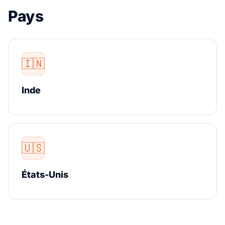
Pays
🇮🇳
Inde
🇺🇸
États-Unis