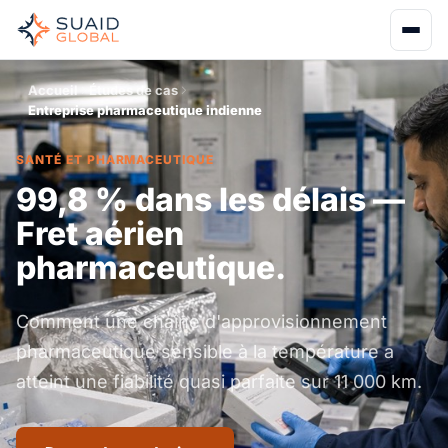
Accueil
Études de cas
Entreprise pharmaceutique indienne
SANTÉ ET PHARMACEUTIQUE
99,8 % dans les délais —
Fret aérien
pharmaceutique.
Comment une chaîne d'approvisionnement
pharmaceutique sensible à la température a
atteint une fiabilité quasi parfaite sur 11 000 km.