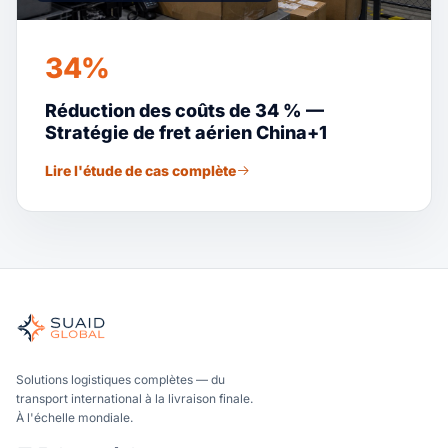
34%
Réduction des coûts de 34 % —
Stratégie de fret aérien China+1
Lire l'étude de cas complète
Suaid Global
Orchestrateur indépendant du fret pour les opérations mari
Océan, air et sol – comparés de manière neutre par rapport
Suaid Global ne vend pas de capacité de transport. Chaque v
Solutions logistiques complètes — du
transport international à la livraison finale.
À l'échelle mondiale.