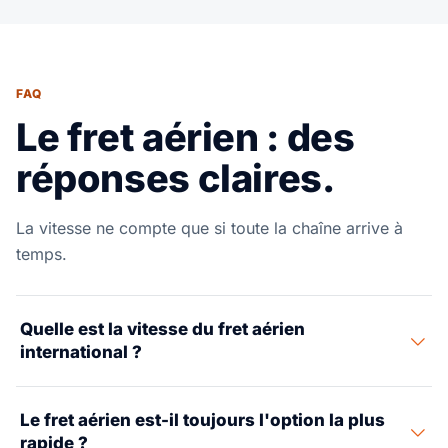
FAQ
Le fret aérien : des
réponses claires.
La vitesse ne compte que si toute la chaîne arrive à
temps.
Quelle est la vitesse du fret aérien
international ?
Beaucoup de transports aériens tiennent dans une
Le fret aérien est-il toujours l'option la plus
fenêtre de 3 à 7 jours porte-à-porte, mais le délai exact
rapide ?