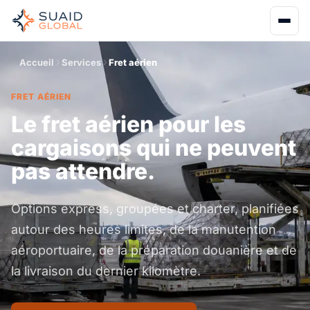
Accueil
Services
Fret aérien
FRET AÉRIEN
Le fret aérien pour les
cargaisons qui ne peuvent
pas attendre.
Options express, groupées et charter, planifiées
autour des heures limites, de la manutention
aéroportuaire, de la préparation douanière et de
la livraison du dernier kilomètre.