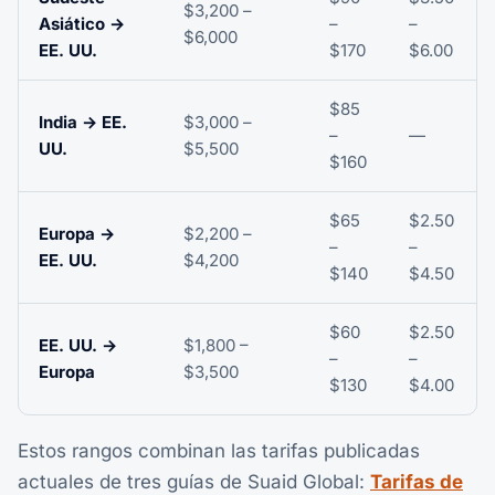
$3,200 –
Asiático →
–
–
$6,000
EE. UU.
$170
$6.00
$85
India → EE.
$3,000 –
–
—
UU.
$5,500
$160
$65
$2.50
Europa →
$2,200 –
–
–
EE. UU.
$4,200
$140
$4.50
$60
$2.50
EE. UU. →
$1,800 –
–
–
Europa
$3,500
$130
$4.00
Estos rangos combinan las tarifas publicadas
actuales de tres guías de Suaid Global:
Tarifas de