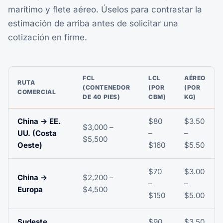
marítimo y flete aéreo. Úselos para contrastar la
estimación de arriba antes de solicitar una
cotización en firme.
FCL
LCL
AÉREO
RUTA
(CONTENEDOR
(POR
(POR
COMERCIAL
DE 40 PIES)
CBM)
KG)
China → EE.
$80
$3.50
$3,000 –
UU. (Costa
–
–
$5,500
Oeste)
$160
$5.50
$70
$3.00
China →
$2,200 –
–
–
Europa
$4,500
$150
$5.00
Sudeste
$90
$3.50