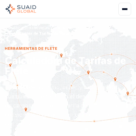
Inicio
Herramientas y Calculadoras
Calculadora de Tarifas de Flete
HERRAMIENTAS DE FLETE
Calculadora de Tarifas de
Flete
Estima flete marítimo, aéreo y exprés para
cualquier corredor - con el desglose completo
de cargos, no solo una tarifa de titular. Luego
convierte la estimación en una cotización firme
con socios.