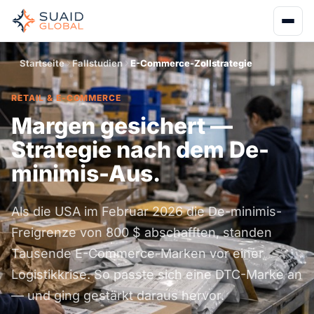
Startseite
Fallstudien
E-Commerce-Zollstrategie
RETAIL & E-COMMERCE
Margen gesichert —
Strategie nach dem De-
minimis-Aus.
Als die USA im Februar 2026 die De-minimis-
Freigrenze von 800 $ abschafften, standen
Tausende E-Commerce-Marken vor einer
Logistikkrise. So passte sich eine DTC-Marke an
— und ging gestärkt daraus hervor.