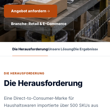
Angebot anfordern
Branche: Retail & E-Commerce
Die Herausforderung
Unsere Lösung
Die Ergebnisse
Weiter
DIE HERAUSFORDERUNG
Die Herausforderung
Eine Direct-to-Consumer-Marke für
Haushaltswaren importierte über 500 SKUs aus