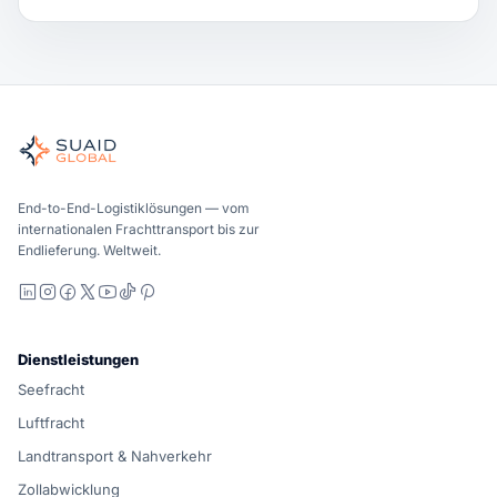
Suaid Global
Unabhängiger Frachtkoordinator für globale See-, Luft-, Bod
See-, Luft- und Bodentransport – Carrier-neutral vergliche
Suaid Global verkauft keine Trägerkapazität. Jede Spur wird
End-to-End-Logistiklösungen — vom
internationalen Frachttransport bis zur
Endlieferung. Weltweit.
LinkedIn
Instagram
Facebook
X
YouTube
TikTok
Pinterest
Dienstleistungen
Seefracht
Luftfracht
Landtransport & Nahverkehr
Zollabwicklung