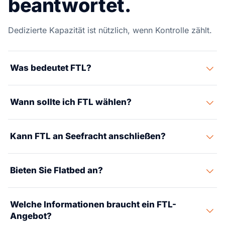
beantwortet.
Dedizierte Kapazität ist nützlich, wenn Kontrolle zählt.
Was bedeutet FTL?
FTL bedeutet Komplettladung: Ihre Ladung nutzt einen
Wann sollte ich FTL wählen?
dedizierten Auflieger, statt durch ein LTL-Terminalnetz
zu laufen.
Wählen Sie FTL bei höherem Volumen, strengen
Kann FTL an Seefracht anschließen?
Terminen, empfindlicher Ladung, dringender Zustellung
oder wenn weniger Handling wichtig ist.
Ja. FTL wird oft nach Hafenabholung oder
Bieten Sie Flatbed an?
Lagerfreigabe genutzt, wenn Direktzustellung
gebraucht wird.
Ja. Flatbed- oder Spezial-Komplettladungsoptionen
Welche Informationen braucht ein FTL-
können für Maschinen und übergroße Ladung
Angebot?
angeboten werden.