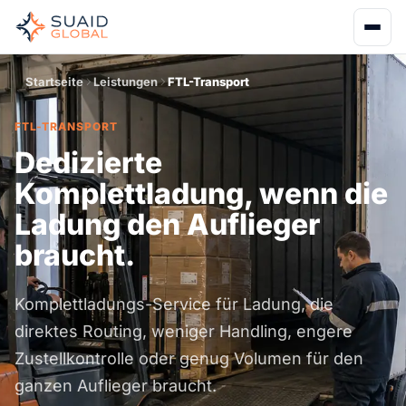
Startseite
Leistungen
FTL-Transport
FTL-TRANSPORT
Dedizierte
Komplettladung, wenn die
Ladung den Auflieger
braucht.
Komplettladungs-Service für Ladung, die
direktes Routing, weniger Handling, engere
Zustellkontrolle oder genug Volumen für den
ganzen Auflieger braucht.