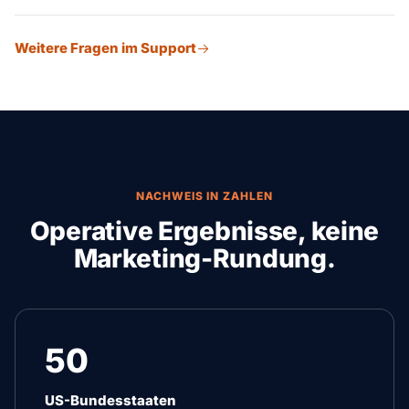
Ursprung, Ziel, Ladungsabmessungen und Gewicht,
Weitere Fragen im Support
Equipment-Typ, Abholdatum, Zustellanforderungen und
besondere Handling-Hinweise.
NACHWEIS IN ZAHLEN
Operative Ergebnisse, keine
Marketing-Rundung.
50
US-Bundesstaaten