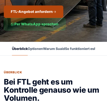
FTL-Angebot anfordern
Per WhatsApp sprechen
Überblick
Optionen
Warum Suaid
So funktioniert es
FAQ
ÜBERBLICK
Bei FTL geht es um
Kontrolle genauso wie um
Volumen.