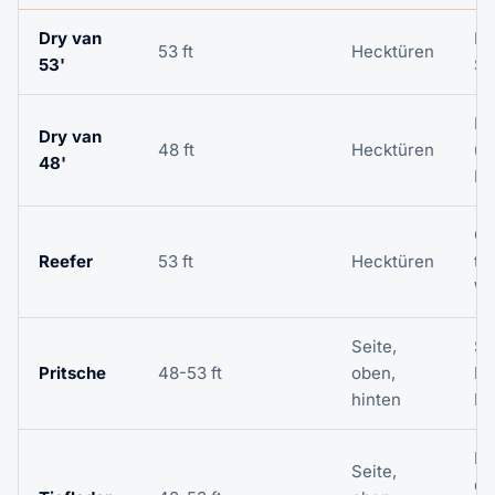
Dry van
Pa
53 ft
Hecktüren
53'
St
Ku
Dry van
48 ft
Hecktüren
un
48'
R
Ge
Reefer
53 ft
Hecktüren
ti
Wa
Seite,
St
Pritsche
48-53 ft
oben,
Ma
hinten
Ba
Ho
Seite,
di